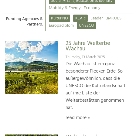
Kirchen am Fluss
Managing and Caring for the Cultural
Social Affairs, Education & Identity
Landscape.
Mobility & Energy
Economy
Suche
Kultur NÖ
KLAR!
Leader
BMKOES
Funding Agencies &
Tourism
Partners:
Europadiplom
UNESCO
Offer Development and Positioning
Impressum
25 Jahre Welterbe
Kontakt
Art & Culture
Wachau
Crafts, Science and Research.
Thursday, 13 March 2025
Die Wachau ist ein ganz
besonderer Flecken Erde. So
Social Affairs, Education
außergewöhnlich, dass die
& Identity
UNESCO die Kulturlandschaft
Equality, Youth and Integration.
auf ihre Liste der
Welterbestätten genommen
Mobility & Energy
hat.
Climate Change, Public Transport and
Renewable Energy.
read more »
Economy
Increase in Regional Value Added.