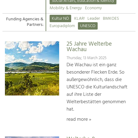
Kirchen am Fluss
Managing and Caring for the Cultural
Social Affairs, Education & Identity
Landscape.
Mobility & Energy
Economy
Suche
Kultur NÖ
KLAR!
Leader
BMKOES
Funding Agencies &
Tourism
Partners:
Europadiplom
UNESCO
Offer Development and Positioning
Impressum
25 Jahre Welterbe
Kontakt
Art & Culture
Wachau
Crafts, Science and Research.
Thursday, 13 March 2025
Die Wachau ist ein ganz
besonderer Flecken Erde. So
Social Affairs, Education
außergewöhnlich, dass die
& Identity
UNESCO die Kulturlandschaft
Equality, Youth and Integration.
auf ihre Liste der
Welterbestätten genommen
Mobility & Energy
hat.
Climate Change, Public Transport and
Renewable Energy.
read more »
Economy
Increase in Regional Value Added.