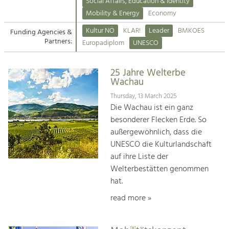
Kirchen am Fluss
Managing and Caring for the Cultural
Social Affairs, Education & Identity
Landscape.
Mobility & Energy
Economy
Suche
Kultur NÖ
KLAR!
Leader
BMKOES
Funding Agencies &
Tourism
Partners:
Europadiplom
UNESCO
Offer Development and Positioning
Impressum
25 Jahre Welterbe
Kontakt
Art & Culture
Wachau
Crafts, Science and Research.
Thursday, 13 March 2025
Die Wachau ist ein ganz
besonderer Flecken Erde. So
Social Affairs, Education
außergewöhnlich, dass die
& Identity
UNESCO die Kulturlandschaft
Equality, Youth and Integration.
auf ihre Liste der
Welterbestätten genommen
Mobility & Energy
hat.
Climate Change, Public Transport and
Renewable Energy.
read more »
Economy
Increase in Regional Value Added.