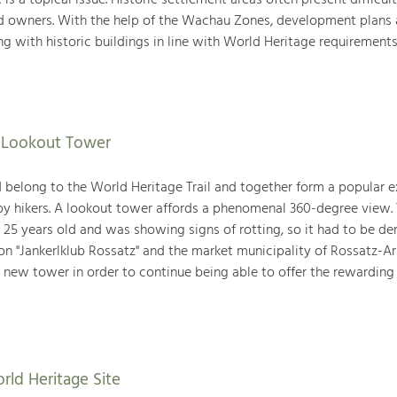
 is a topical issue. Historic settlement areas often present difficult
nd owners. With the help of the Wachau Zones, development plans 
g with historic buildings in line with World Heritage requirements
f Lookout Tower
belong to the World Heritage Trail and together form a popular e
 by hikers. A lookout tower affords a phenomenal 360-degree view. 
 25 years old and was showing signs of rotting, so it had to be d
ion "Jankerlklub Rossatz" and the market municipality of Rossatz-A
 new tower in order to continue being able to offer the rewarding
rld Heritage Site