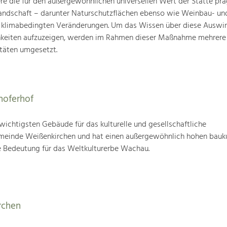
ere die für den außergewöhnlichen universellen Wert der Stätte pr
landschaft – darunter Naturschutzflächen ebenso wie Weinbau- un
n klimabedingten Veränderungen. Um das Wissen über diese Auswi
hkeiten aufzuzeigen, werden im Rahmen dieser Maßnahme mehrere
täten umgesetzt.
hoferhof
 wichtigsten Gebäude für das kulturelle und gesellschaftliche
einde Weißenkirchen und hat einen außergewöhnlich hohen bauku
 Bedeutung für das Weltkulturerbe Wachau.
rchen