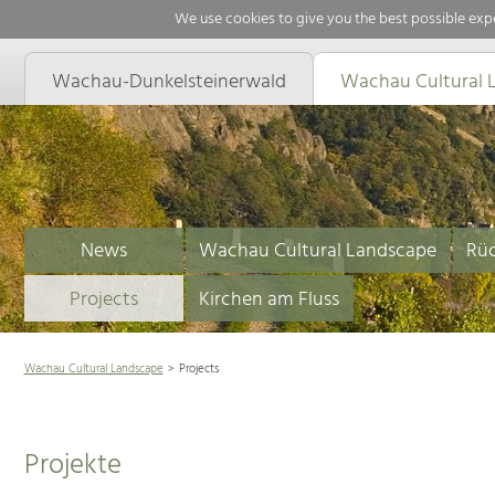
We use cookies to give you the best possible expe
Wachau-Dunkelsteinerwald
Wachau Cultural 
News
Wachau Cultural Landscape
Rüc
Projects
Kirchen am Fluss
Wachau Cultural Landscape
Projects
Projekte