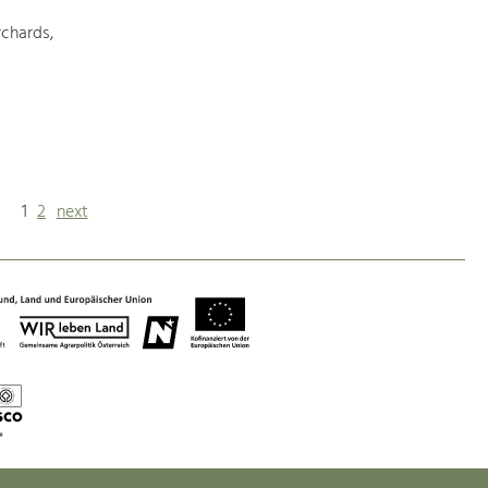
chards,
1
2
next