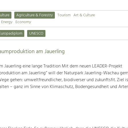
ulture
Agriculture & Forestry
Tourism
Art & Culture
& Energy
Economy
Europadiplom
UNESCO
baumproduktion am Jauerling
m Jauerling eine lange Tradition Mit dem neuen LEADER-Projekt
produktion am Jauerling“ will der Naturpark Jauerling-Wachau ge
ge gehen: umweltfreundlicher, biodiverser und zukunftsfit. Ziel ist
alten – ganz im Sinne von Klimaschutz, Bodengesundheit und Artenv