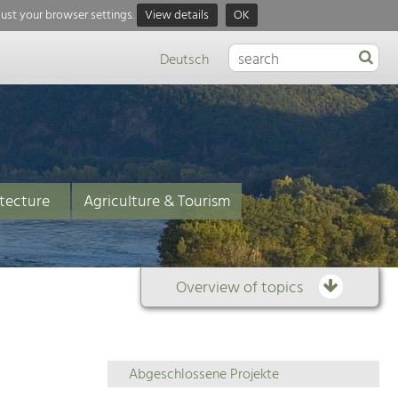
just your browser settings.
View details
OK
Deutsch
tecture
Agriculture & Tourism
Overview of topics
Overview
Abgeschlossene Projekte
of