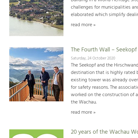
Building in a World Heritage site
challenges for municipalities a
elaborated which simplify dealin
read more »
The Fourth Wall – Seekop
Saturday, 24 October 2020
The Seekopf and the Hirschwand 
destination that is highly rated
existing tower was already over
for safety reasons. The associat
worked on the construction of a
the Wachau.
read more »
20 years of the Wachau Wo