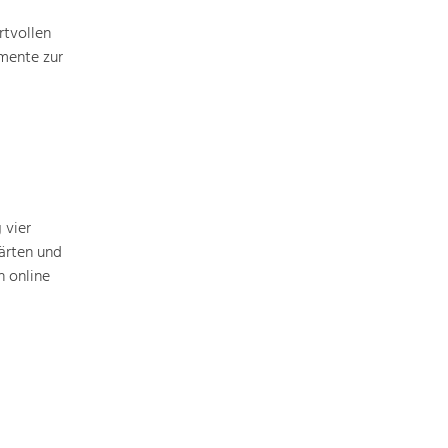
rtvollen
mente zur
Art & Culture
Crafts, Science and Research.
Social Affairs, Education
& Identity
Equality, Youth and Integration.
 vier
ärten und
Mobility & Energy
 online
Climate Change, Public Transport and
Renewable Energy.
Economy
Increase in Regional Value Added.