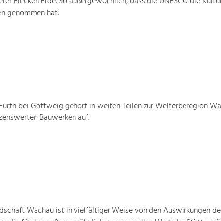
rer Flecken Erde. So außergewöhnlich, dass die UNESCO die Kultu
ten genommen hat.
urth bei Göttweig gehört in weiten Teilen zur Welterberegion W
tzenswerten Bauwerken auf.
schaft Wachau ist in vielfältiger Weise von den Auswirkungen de