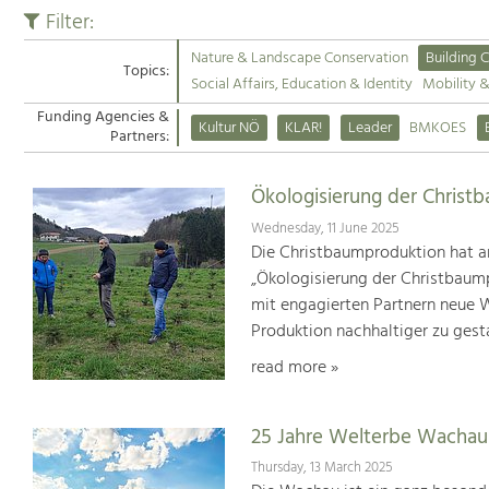
Filter:
Nature & Landscape Conservation
Building C
Topics:
Social Affairs, Education & Identity
Mobility 
Funding Agencies &
Kultur NÖ
KLAR!
Leader
BMKOES
Partners:
Ökologisierung der Christ
Wednesday, 11 June 2025
Die Christbaumproduktion hat a
„Ökologisierung der Christbaum
mit engagierten Partnern neue We
Produktion nachhaltiger zu gest
read more »
25 Jahre Welterbe Wachau
Thursday, 13 March 2025