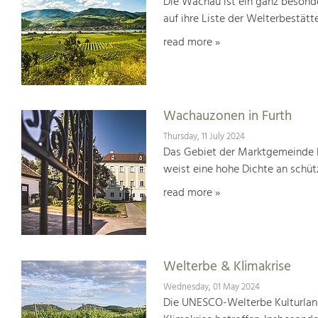
Die Wachau ist ein ganz besonde
auf ihre Liste der Welterbestät
read more »
Wachauzonen in Furth
Thursday, 11 July 2024
Das Gebiet der Marktgemeinde F
weist eine hohe Dichte an schü
read more »
Welterbe & Klimakrise
Wednesday, 01 May 2024
Die UNESCO-Welterbe Kulturland