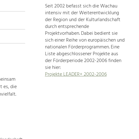
Seit 2002 befasst sich die Wachau
topics
intensiv mit der Weiterentwicklung
der Region und der Kulturlandschaft
Development
durch entsprechende
within
Projektvorhaben. Dabei bedient sie
sich einer Reihe von europäischen und
our
nationalen Förderprogrammen. Eine
region
Liste abgeschlossener Projekte aus
is
der Förderperiode 2002-2006 finden
extremely
sie hier:
diverse.
Projekte LEADER+ 2002-2006
Which
meinsam
is
 es, die
why
ielfalt.
we
provide
you
with
an
overview