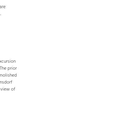
are
.
xcursion
The prior
emolished
rnsdorf
 view of