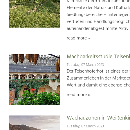
Klimakrise betroffen. Insbesond
Elemente der Natur- und Kultur
Siedlungsbereiche – unterliege
vertiefen und Handlungsmöglic
aufeinander abgestimmte Aktivi
read more »
Machbarkeitsstudie Teisen
Tuesday, 07 March 2023
Der Teisenhoferhof ist eines der
Zusammenleben in der Marktgem
Wert und damit eine ebensolche
read more »
Wachauzonen in Weißenki
Tuesday, 07 March 2023