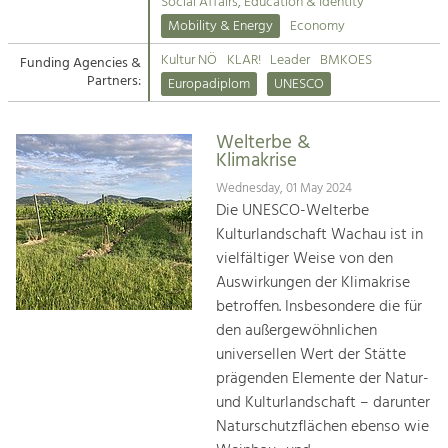
Kirchen am Fluss
Managing and Caring for the Cultural
Social Affairs, Education & Identity
Landscape.
Mobility & Energy
Economy
Suche
Kultur NÖ
KLAR!
Leader
BMKOES
Funding Agencies &
Tourism
Partners:
Europadiplom
UNESCO
Offer Development and Positioning
Impressum
Welterbe &
Kontakt
Art & Culture
Klimakrise
Crafts, Science and Research.
Wednesday, 01 May 2024
Die UNESCO-Welterbe
Kulturlandschaft Wachau ist in
Social Affairs, Education
vielfältiger Weise von den
& Identity
Auswirkungen der Klimakrise
Equality, Youth and Integration.
betroffen. Insbesondere die für
den außergewöhnlichen
Mobility & Energy
universellen Wert der Stätte
Climate Change, Public Transport and
Renewable Energy.
prägenden Elemente der Natur-
und Kulturlandschaft – darunter
Economy
Naturschutzflächen ebenso wie
Increase in Regional Value Added.