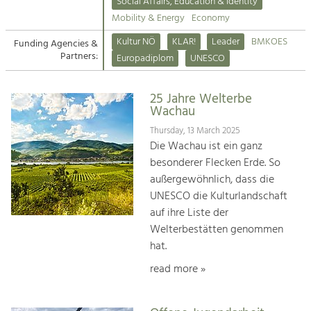
Kirchen am Fluss
Managing and Caring for the Cultural
Social Affairs, Education & Identity
Landscape.
Mobility & Energy
Economy
Suche
Kultur NÖ
KLAR!
Leader
BMKOES
Funding Agencies &
Tourism
Partners:
Europadiplom
UNESCO
Offer Development and Positioning
Impressum
25 Jahre Welterbe
Kontakt
Art & Culture
Wachau
Crafts, Science and Research.
Thursday, 13 March 2025
Die Wachau ist ein ganz
besonderer Flecken Erde. So
Social Affairs, Education
außergewöhnlich, dass die
& Identity
UNESCO die Kulturlandschaft
Equality, Youth and Integration.
auf ihre Liste der
Welterbestätten genommen
Mobility & Energy
hat.
Climate Change, Public Transport and
Renewable Energy.
read more »
Economy
Increase in Regional Value Added.