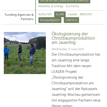
Kirchen am Fluss
Managing and Caring for the Cultural
Social Affairs, Education & Identity
Landscape.
Mobility & Energy
Economy
Suche
Kultur NÖ
KLAR!
Leader
BMKOES
Funding Agencies &
Tourism
Partners:
Europadiplom
UNESCO
Offer Development and Positioning
Impressum
Ökologisierung der
Kontakt
Art & Culture
Christbaumproduktion
am Jauerling
Crafts, Science and Research.
Wednesday, 11 June 2025
Die Christbaumproduktion hat
Social Affairs, Education
am Jauerling eine lange
& Identity
Tradition Mit dem neuen
Equality, Youth and Integration.
LEADER-Projekt
„Ökologisierung der
Mobility & Energy
Christbaumproduktion am
Climate Change, Public Transport and
Renewable Energy.
Jauerling“ will der Naturpark
Jauerling-Wachau gemeinsam
Economy
mit engagierten Partnern neue
Increase in Regional Value Added.
Wege gehen: