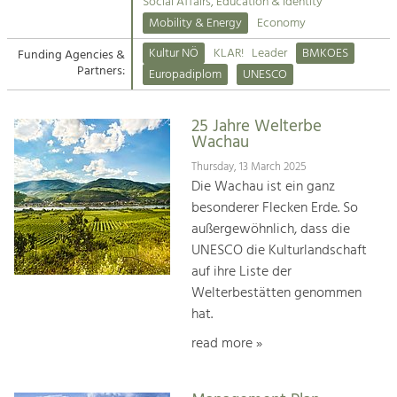
Kirchen am Fluss
Managing and Caring for the Cultural
Social Affairs, Education & Identity
Landscape.
Mobility & Energy
Economy
Suche
Kultur NÖ
KLAR!
Leader
BMKOES
Funding Agencies &
Tourism
Partners:
Europadiplom
UNESCO
Offer Development and Positioning
Impressum
25 Jahre Welterbe
Kontakt
Art & Culture
Wachau
Crafts, Science and Research.
Thursday, 13 March 2025
Die Wachau ist ein ganz
besonderer Flecken Erde. So
Social Affairs, Education
außergewöhnlich, dass die
& Identity
UNESCO die Kulturlandschaft
Equality, Youth and Integration.
auf ihre Liste der
Welterbestätten genommen
Mobility & Energy
hat.
Climate Change, Public Transport and
Renewable Energy.
read more »
Economy
Increase in Regional Value Added.