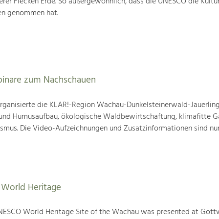
rer Flecken Erde. So außergewöhnlich, dass die UNESCO die Kultu
ten genommen hat.
binare zum Nachschauen
ganisierte die KLAR!-Region Wachau-Dunkelsteinerwald-Jauerling
nd Humusaufbau, ökologische Waldbewirtschaftung, klimafitte G
mus. Die Video-Aufzeichnungen und Zusatzinformationen sind nun
World Heritage
NESCO World Heritage Site of the Wachau was presented at Gött