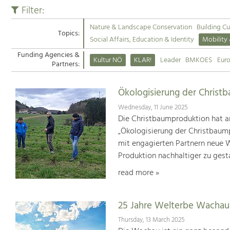
Filter:
Nature & Landscape Conservation
Building Cu
Topics:
Social Affairs, Education & Identity
Mobility
Funding Agencies &
Kultur NÖ
KLAR!
Leader
BMKOES
Eur
Partners:
Ökologisierung der Christ
Wednesday, 11 June 2025
Die Christbaumproduktion hat a
„Ökologisierung der Christbaum
mit engagierten Partnern neue We
Produktion nachhaltiger zu gest
read more »
25 Jahre Welterbe Wachau
Thursday, 13 March 2025