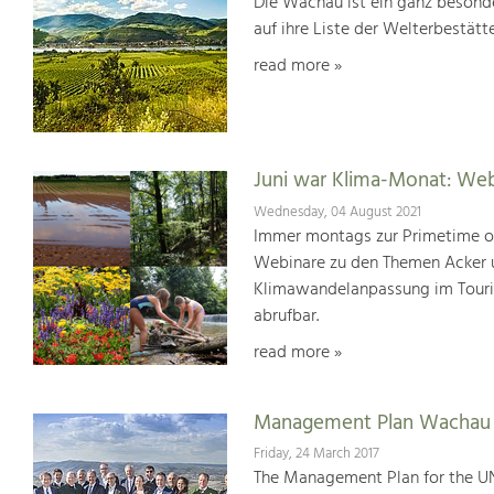
Die Wachau ist ein ganz besonde
auf ihre Liste der Welterbestät
read more »
Juni war Klima-Monat: We
Wednesday, 04 August 2021
Immer montags zur Primetime or
Webinare zu den Themen Acker u
Klimawandelanpassung im Touris
abrufbar.
read more »
Management Plan Wachau 
Friday, 24 March 2017
The Management Plan for the U