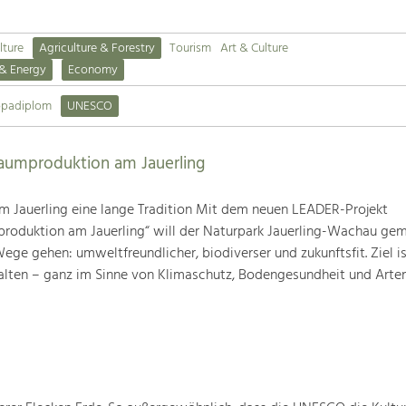
lture
Agriculture & Forestry
Tourism
Art & Culture
 & Energy
Economy
opadiplom
UNESCO
baumproduktion am Jauerling
m Jauerling eine lange Tradition Mit dem neuen LEADER-Projekt
produktion am Jauerling“ will der Naturpark Jauerling-Wachau ge
ge gehen: umweltfreundlicher, biodiverser und zukunftsfit. Ziel ist
alten – ganz im Sinne von Klimaschutz, Bodengesundheit und Artenv