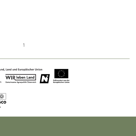
Nature & Landscape
Conservation
1
Maintenance, Regulation and Further
Development.
Building Culture
Site, Building Culture and Sustainable
Settlements.
Agriculture & Forestry
Managing and Caring for the Cultural
Landscape.
Tourism
Offer Development and Positioning