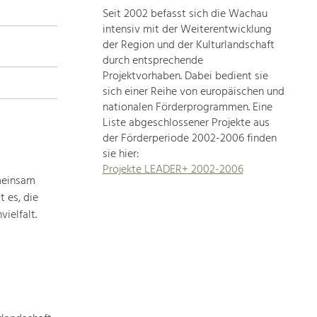
Seit 2002 befasst sich die Wachau
topics
intensiv mit der Weiterentwicklung
der Region und der Kulturlandschaft
Development
durch entsprechende
within
Projektvorhaben. Dabei bedient sie
sich einer Reihe von europäischen und
our
nationalen Förderprogrammen. Eine
region
Liste abgeschlossener Projekte aus
is
der Förderperiode 2002-2006 finden
extremely
sie hier:
diverse.
Projekte LEADER+ 2002-2006
Which
meinsam
is
 es, die
why
ielfalt.
we
provide
you
with
an
overview