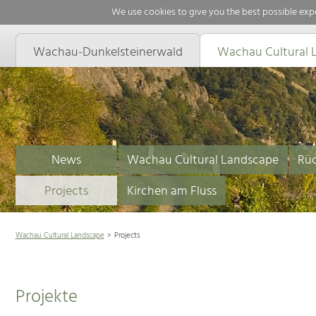
We use cookies to give you the best possible expe
Wachau-Dunkelsteinerwald
Wachau Cultural 
News
Wachau Cultural Landscape
Rüc
Projects
Kirchen am Fluss
Wachau Cultural Landscape
Projects
Projekte