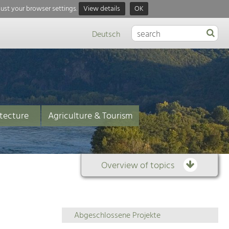
just your browser settings.
View details
OK
Deutsch
tecture
Agriculture & Tourism
Overview of topics
Overview
Abgeschlossene Projekte
of