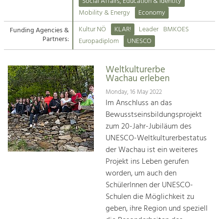
Kirchen am Fluss
Managing and Caring for the Cultural
Social Affairs, Education & Identity
Landscape.
Mobility & Energy
Economy
Suche
Kultur NÖ
KLAR!
Leader
BMKOES
Funding Agencies &
Tourism
Partners:
Europadiplom
UNESCO
Offer Development and Positioning
Impressum
Weltkulturerbe
Kontakt
Art & Culture
Wachau erleben
Crafts, Science and Research.
Monday, 16 May 2022
Im Anschluss an das
Bewusstseinsbildungsprojekt
Social Affairs, Education
zum 20-Jahr-Jubiläum des
& Identity
UNESCO-Weltkulturerbestatus
Equality, Youth and Integration.
der Wachau ist ein weiteres
Projekt ins Leben gerufen
Mobility & Energy
worden, um auch den
Climate Change, Public Transport and
Renewable Energy.
SchülerInnen der UNESCO-
Schulen die Möglichkeit zu
Economy
geben, ihre Region und speziell
Increase in Regional Value Added.