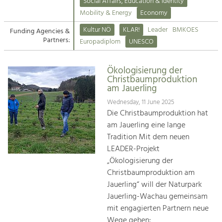
Kirchen am Fluss
Managing and Caring for the Cultural
Social Affairs, Education & Identity
Landscape.
Mobility & Energy
Economy
Suche
Kultur NÖ
KLAR!
Leader
BMKOES
Funding Agencies &
Tourism
Partners:
Europadiplom
UNESCO
Offer Development and Positioning
Impressum
Ökologisierung der
Kontakt
Art & Culture
Christbaumproduktion
am Jauerling
Crafts, Science and Research.
Wednesday, 11 June 2025
Die Christbaumproduktion hat
Social Affairs, Education
am Jauerling eine lange
& Identity
Tradition Mit dem neuen
Equality, Youth and Integration.
LEADER-Projekt
„Ökologisierung der
Mobility & Energy
Christbaumproduktion am
Climate Change, Public Transport and
Renewable Energy.
Jauerling“ will der Naturpark
Jauerling-Wachau gemeinsam
Economy
mit engagierten Partnern neue
Increase in Regional Value Added.
Wege gehen: