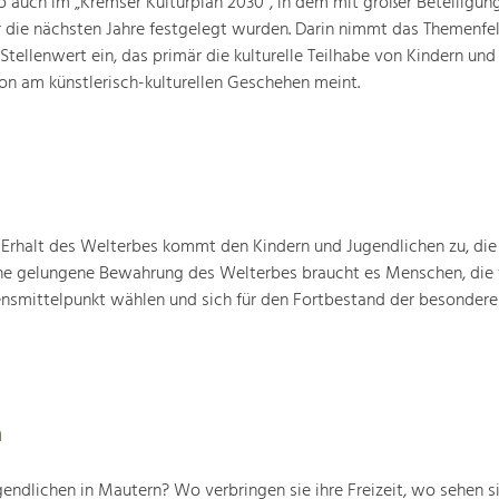
o auch im „Kremser Kulturplan 2030“, in dem mit großer Beteiligun
ür die nächsten Jahre festgelegt wurden. Darin nimmt das Themenfe
 Stellenwert ein, das primär die kulturelle Teilhabe von Kindern und
ion am künstlerisch-kulturellen Geschehen meint.
Erhalt des Welterbes kommt den Kindern und Jugendlichen zu, die
ine gelungene Bewah­rung des Welterbes braucht es Menschen, die 
ensmittelpunkt wählen und sich für den Fortbestand der besondere
n
endlichen in Mautern? Wo verbringen sie ihre Freizeit, wo sehen si