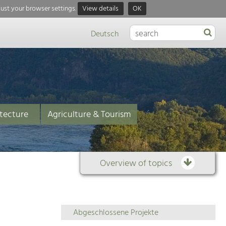
just your browser settings.
View details
OK
Deutsch
tecture
Agriculture & Tourism
Overview of topics
Overview
Abgeschlossene Projekte
of