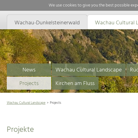
We use cookies to give you the best possible expe
Wachau-Dunkelsteinerwald
Wachau Cultural 
News
Wachau Cultural Landscape
Rüc
Projects
Kirchen am Fluss
Wachau Cultural Landscape
Projects
Projekte