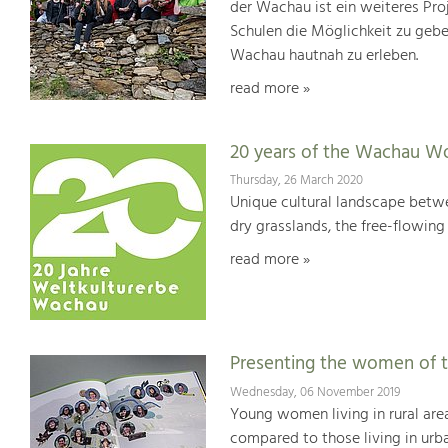
der Wachau ist ein weiteres Pr
Schulen die Möglichkeit zu geb
Wachau hautnah zu erleben.
read more »
20 years of the Wachau Wo
Thursday, 26 March 2020
Unique cultural landscape betwe
dry grasslands, the free-flowing 
read more »
Presenting the women of 
Wednesday, 06 November 2019
Young women living in rural are
compared to those living in urba