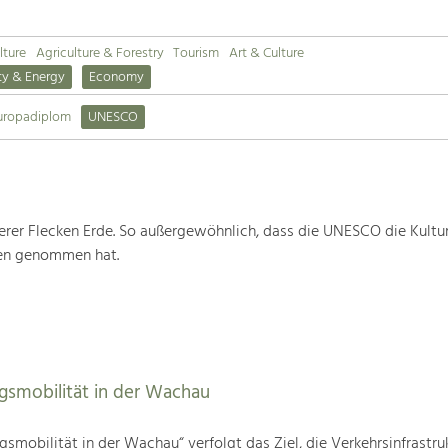
lture
Agriculture & Forestry
Tourism
Art & Culture
ty & Energy
Economy
uropadiplom
UNESCO
rer Flecken Erde. So außergewöhnlich, dass die UNESCO die Kultu
ten genommen hat.
agsmobilität in der Wachau
gsmobilität in der Wachau“ verfolgt das Ziel, die Verkehrsinfrastru