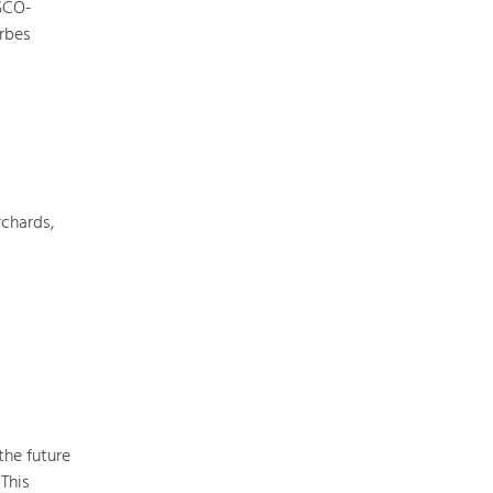
ESCO-
rbes
chards,
the future
This