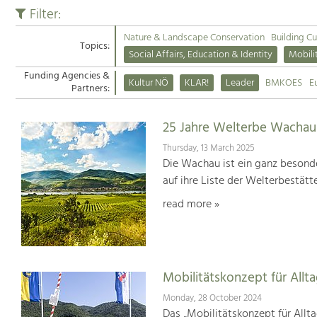
Filter:
Nature & Landscape Conservation
Building Cu
Topics:
Social Affairs, Education & Identity
Mobili
Funding Agencies &
Kultur NÖ
KLAR!
Leader
BMKOES
E
Partners:
25 Jahre Welterbe Wachau
Thursday, 13 March 2025
Die Wachau ist ein ganz besonde
auf ihre Liste der Welterbestät
read more »
Mobilitätskonzept für Allt
Monday, 28 October 2024
Das „Mobilitätskonzept für Allta