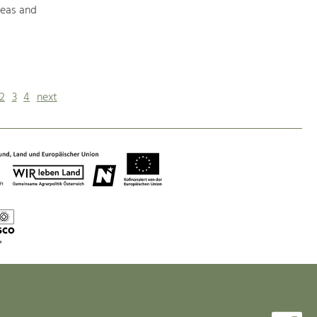
reas and
2
3
4
next