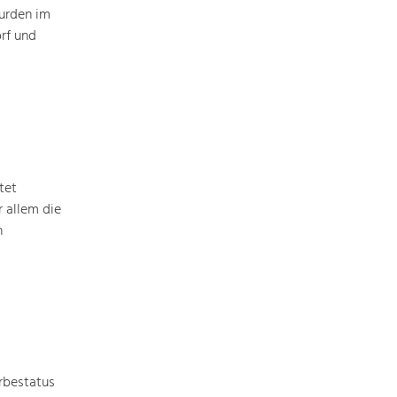
urden im
rf und
Art & Culture
Crafts, Science and Research.
Social Affairs, Education
& Identity
Equality, Youth and Integration.
tet
 allem die
n
Mobility & Energy
Climate Change, Public Transport and
Renewable Energy.
Economy
Increase in Regional Value Added.
rbestatus