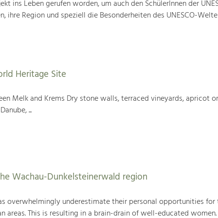
ojekt ins Leben gerufen worden, um auch den SchülerInnen der UN
en, ihre Region und speziell die Besonderheiten des UNESCO-Welte
rld Heritage Site
en Melk and Krems Dry stone walls, terraced vineyards, apricot or
Danube, ...
the Wachau-Dunkelsteinerwald region
as overwhelmingly underestimate their personal opportunities for 
n areas. This is resulting in a brain-drain of well-educated women. 