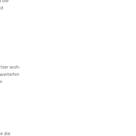
g die
ld
Nature & Landscape
Conservation
Maintenance, Regulation and Further
Development.
Building Culture
 hier woh­
Site, Building Culture and Sustainable
weiterhin
Settlements.
n
Agriculture & Forestry
Managing and Caring for the Cultural
Landscape.
Tourism
Offer Development and Positioning
e die