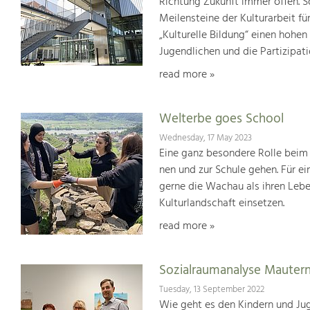
Richtung Zukunft immer offen. S
Meilensteine der Kulturarbeit f
„Kulturelle Bildung“ einen hohen
Jugendlichen und die Partizipat
read more »
Welterbe goes School
Wednesday, 17 May 2023
Eine ganz besondere Rolle beim 
nen und zur Schule gehen. Für e
gerne die Wachau als ihren Leb
Kulturlandschaft einsetzen.
read more »
Sozialraumanalyse Mauter
Tuesday, 13 September 2022
Wie geht es den Kindern und Jug