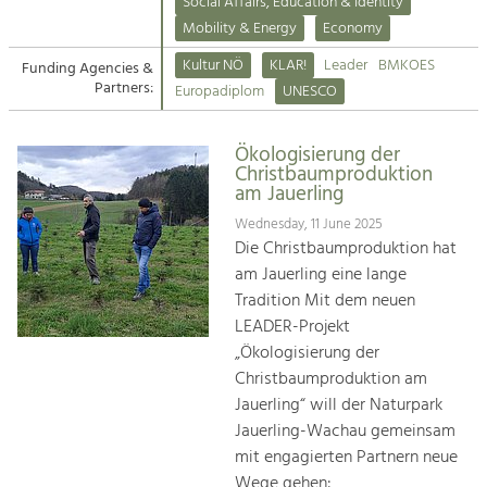
Kirchen am Fluss
Managing and Caring for the Cultural
Social Affairs, Education & Identity
Landscape.
Mobility & Energy
Economy
Suche
Kultur NÖ
KLAR!
Leader
BMKOES
Funding Agencies &
Tourism
Partners:
Europadiplom
UNESCO
Offer Development and Positioning
Impressum
Ökologisierung der
Kontakt
Art & Culture
Christbaumproduktion
am Jauerling
Crafts, Science and Research.
Wednesday, 11 June 2025
Die Christbaumproduktion hat
Social Affairs, Education
am Jauerling eine lange
& Identity
Tradition Mit dem neuen
Equality, Youth and Integration.
LEADER-Projekt
„Ökologisierung der
Mobility & Energy
Christbaumproduktion am
Climate Change, Public Transport and
Renewable Energy.
Jauerling“ will der Naturpark
Jauerling-Wachau gemeinsam
Economy
mit engagierten Partnern neue
Increase in Regional Value Added.
Wege gehen: