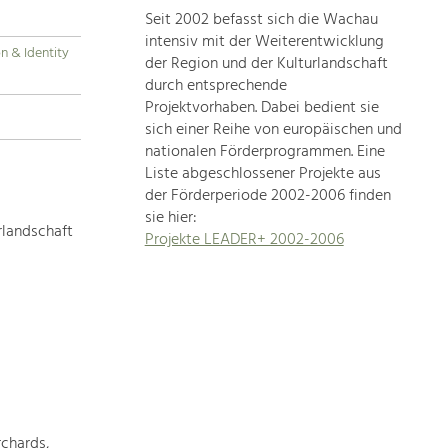
Seit 2002 befasst sich die Wachau
topics
intensiv mit der Weiterentwicklung
on & Identity
der Region und der Kulturlandschaft
Development
durch entsprechende
within
Projektvorhaben. Dabei bedient sie
sich einer Reihe von europäischen und
our
nationalen Förderprogrammen. Eine
region
Liste abgeschlossener Projekte aus
is
der Förderperiode 2002-2006 finden
extremely
sie hier:
diverse.
rlandschaft
Projekte LEADER+ 2002-2006
Which
is
why
we
provide
you
with
an
overview
chards,