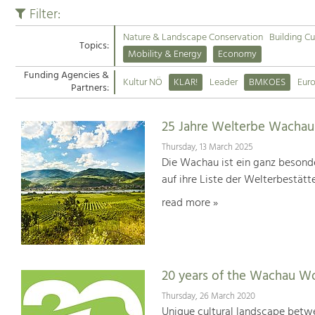
Filter:
Nature & Landscape Conservation
Building Cu
Topics:
Mobility & Energy
Economy
Funding Agencies &
Kultur NÖ
KLAR!
Leader
BMKOES
Eur
Partners:
25 Jahre Welterbe Wachau
Thursday, 13 March 2025
Die Wachau ist ein ganz besonde
auf ihre Liste der Welterbestät
read more »
20 years of the Wachau Wo
Thursday, 26 March 2020
Unique cultural landscape betwe