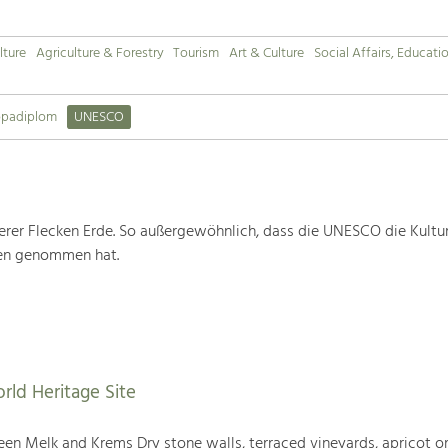
lture
Agriculture & Forestry
Tourism
Art & Culture
Social Affairs, Educati
opadiplom
UNESCO
rer Flecken Erde. So außergewöhnlich, dass die UNESCO die Kultu
ten genommen hat.
rld Heritage Site
en Melk and Krems Dry stone walls, terraced vineyards, apricot or