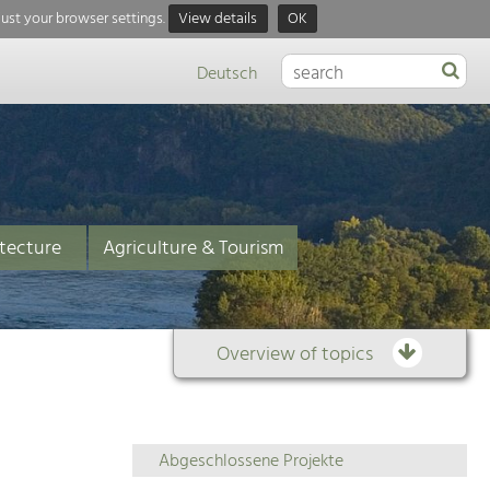
just your browser settings.
View details
OK
Deutsch
tecture
Agriculture & Tourism
Overview of topics
Overview
Abgeschlossene Projekte
of