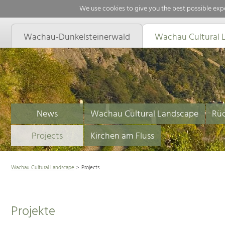
We use cookies to give you the best possible expe
Wachau-Dunkelsteinerwald
Wachau Cultural 
News
Wachau Cultural Landscape
Rüc
Projects
Kirchen am Fluss
Wachau Cultural Landscape
Projects
Projekte