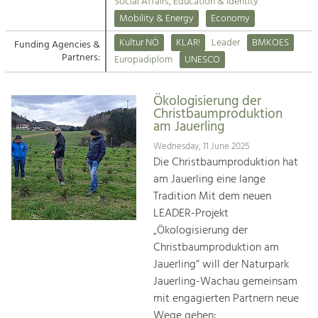
Kirchen am Fluss
Managing and Caring for the Cultural
Social Affairs, Education & Identity
Landscape.
Mobility & Energy
Economy
Suche
Kultur NÖ
KLAR!
Leader
BMKOES
Funding Agencies &
Tourism
Partners:
Europadiplom
UNESCO
Offer Development and Positioning
Impressum
Ökologisierung der
Kontakt
Art & Culture
Christbaumproduktion
am Jauerling
Crafts, Science and Research.
Wednesday, 11 June 2025
Die Christbaumproduktion hat
Social Affairs, Education
am Jauerling eine lange
& Identity
Tradition Mit dem neuen
Equality, Youth and Integration.
LEADER-Projekt
„Ökologisierung der
Mobility & Energy
Christbaumproduktion am
Climate Change, Public Transport and
Renewable Energy.
Jauerling“ will der Naturpark
Jauerling-Wachau gemeinsam
Economy
mit engagierten Partnern neue
Increase in Regional Value Added.
Wege gehen: