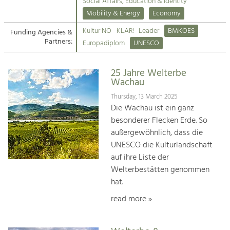
Kirchen am Fluss
Managing and Caring for the Cultural
Social Affairs, Education & Identity
Landscape.
Mobility & Energy
Economy
Suche
Kultur NÖ
KLAR!
Leader
BMKOES
Funding Agencies &
Tourism
Partners:
Europadiplom
UNESCO
Offer Development and Positioning
Impressum
25 Jahre Welterbe
Kontakt
Art & Culture
Wachau
Crafts, Science and Research.
Thursday, 13 March 2025
Die Wachau ist ein ganz
besonderer Flecken Erde. So
Social Affairs, Education
außergewöhnlich, dass die
& Identity
UNESCO die Kulturlandschaft
Equality, Youth and Integration.
auf ihre Liste der
Welterbestätten genommen
Mobility & Energy
hat.
Climate Change, Public Transport and
Renewable Energy.
read more »
Economy
Increase in Regional Value Added.