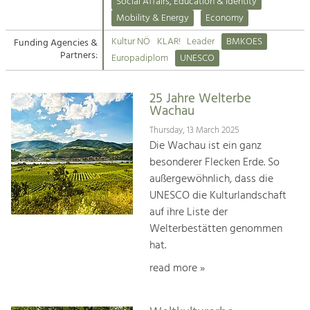
Kirchen am Fluss
Managing and Caring for the Cultural
Social Affairs, Education & Identity
Landscape.
Mobility & Energy
Economy
Suche
Kultur NÖ
KLAR!
Leader
BMKOES
Funding Agencies &
Tourism
Partners:
Europadiplom
UNESCO
Offer Development and Positioning
Impressum
25 Jahre Welterbe
Kontakt
Art & Culture
Wachau
Crafts, Science and Research.
Thursday, 13 March 2025
Die Wachau ist ein ganz
besonderer Flecken Erde. So
Social Affairs, Education
außergewöhnlich, dass die
& Identity
UNESCO die Kulturlandschaft
Equality, Youth and Integration.
auf ihre Liste der
Welterbestätten genommen
Mobility & Energy
hat.
Climate Change, Public Transport and
Renewable Energy.
read more »
Economy
Increase in Regional Value Added.