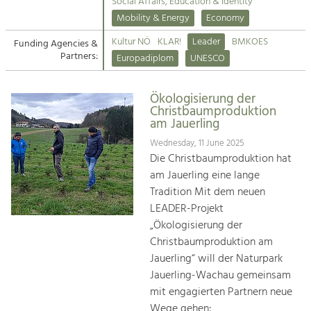
Kirchen am Fluss
Managing and Caring for the Cultural
Social Affairs, Education & Identity
Landscape.
Mobility & Energy
Economy
Suche
Kultur NÖ
KLAR!
Leader
BMKOES
Funding Agencies &
Tourism
Partners:
Europadiplom
UNESCO
Offer Development and Positioning
Impressum
Ökologisierung der
Kontakt
Art & Culture
Christbaumproduktion
am Jauerling
Crafts, Science and Research.
Wednesday, 11 June 2025
Die Christbaumproduktion hat
Social Affairs, Education
am Jauerling eine lange
& Identity
Tradition Mit dem neuen
Equality, Youth and Integration.
LEADER-Projekt
„Ökologisierung der
Mobility & Energy
Christbaumproduktion am
Climate Change, Public Transport and
Renewable Energy.
Jauerling“ will der Naturpark
Jauerling-Wachau gemeinsam
Economy
mit engagierten Partnern neue
Increase in Regional Value Added.
Wege gehen: