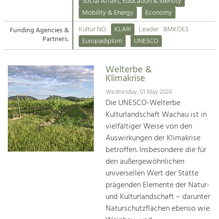
Kirchen am Fluss
Managing and Caring for the Cultural
Social Affairs, Education & Identity
Landscape.
Mobility & Energy
Economy
Suche
Kultur NÖ
KLAR!
Leader
BMKOES
Funding Agencies &
Tourism
Partners:
Europadiplom
UNESCO
Offer Development and Positioning
Impressum
Welterbe &
Kontakt
Art & Culture
Klimakrise
Crafts, Science and Research.
Wednesday, 01 May 2024
Die UNESCO-Welterbe
Kulturlandschaft Wachau ist in
Social Affairs, Education
vielfältiger Weise von den
& Identity
Auswirkungen der Klimakrise
Equality, Youth and Integration.
betroffen. Insbesondere die für
den außergewöhnlichen
Mobility & Energy
universellen Wert der Stätte
Climate Change, Public Transport and
Renewable Energy.
prägenden Elemente der Natur-
und Kulturlandschaft – darunter
Economy
Naturschutzflächen ebenso wie
Increase in Regional Value Added.