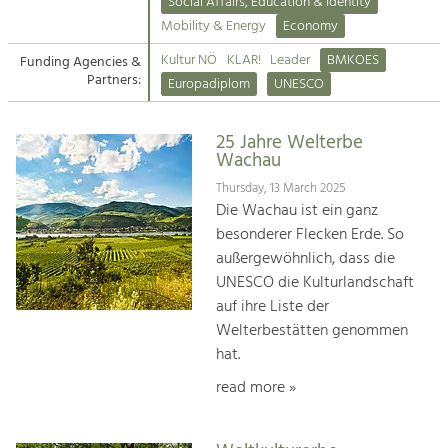
Kirchen am Fluss
Managing and Caring for the Cultural
Social Affairs, Education & Identity
Landscape.
Mobility & Energy
Economy
Suche
Kultur NÖ
KLAR!
Leader
BMKOES
Funding Agencies &
Tourism
Partners:
Europadiplom
UNESCO
Offer Development and Positioning
Impressum
25 Jahre Welterbe
Kontakt
Art & Culture
Wachau
Crafts, Science and Research.
Thursday, 13 March 2025
Die Wachau ist ein ganz
besonderer Flecken Erde. So
Social Affairs, Education
außergewöhnlich, dass die
& Identity
UNESCO die Kulturlandschaft
Equality, Youth and Integration.
auf ihre Liste der
Welterbestätten genommen
Mobility & Energy
hat.
Climate Change, Public Transport and
Renewable Energy.
read more »
Economy
Increase in Regional Value Added.