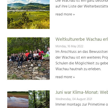
Die Wachau ist ein ganz besonde
auf ihre Liste der Welterbestät
read more »
Weltkulturerbe Wachau er
Monday, 16 May 2022
Im Anschluss an das Bewusstsei
der Wachau ist ein weiteres Pr
Schulen die Möglichkeit zu geb
Wachau hautnah zu erleben.
read more »
Juni war Klima-Monat: We
Wednesday, 04 August 2021
Immer montags zur Primetime or