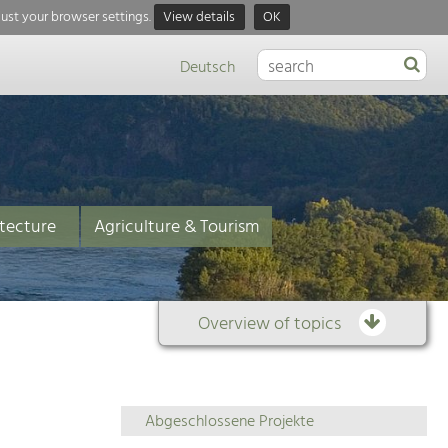
just your browser settings.
View details
OK
Deutsch
tecture
Agriculture & Tourism
Overview of topics
Overview
Abgeschlossene Projekte
of