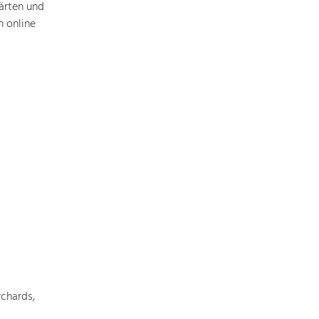
ärten und
 online
Nature & Landscape
Conservation
Maintenance, Regulation and Further
Development.
Building Culture
Site, Building Culture and Sustainable
Settlements.
Agriculture & Forestry
Managing and Caring for the Cultural
Landscape.
Tourism
chards,
Offer Development and Positioning