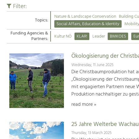
Filter:
Nature & Landscape Conservation
Building Cu
Topics:
Social Affairs, Education & Identity
Mobilit
Funding Agencies &
Kultur NÖ
KLAR!
Leader
BMKOES
Eu
Partners:
Ökologisierung der Christ
Wednesday, 11 June 2025
Die Christbaumproduktion hat a
„Ökologisierung der Christbaum
mit engagierten Partnern neue We
Produktion nachhaltiger zu gest
read more »
25 Jahre Welterbe Wachau
Thursday, 13 March 2025