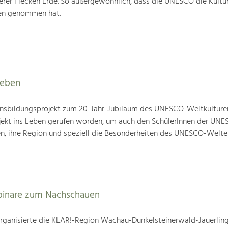
rer Flecken Erde. So außergewöhnlich, dass die UNESCO die Kultu
ten genommen hat.
leben
nsbildungsprojekt zum 20-Jahr-Jubiläum des UNESCO-Weltkulture
ojekt ins Leben gerufen worden, um auch den SchülerInnen der UN
en, ihre Region und speziell die Besonderheiten des UNESCO-Welte
binare zum Nachschauen
ganisierte die KLAR!-Region Wachau-Dunkelsteinerwald-Jauerling