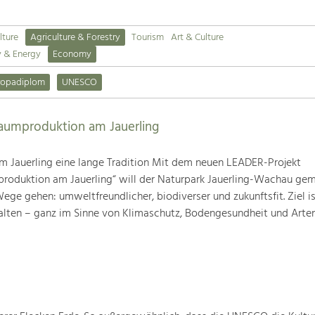
lture
Agriculture & Forestry
Tourism
Art & Culture
y & Energy
Economy
ropadiplom
UNESCO
baumproduktion am Jauerling
m Jauerling eine lange Tradition Mit dem neuen LEADER-Projekt
produktion am Jauerling“ will der Naturpark Jauerling-Wachau ge
ge gehen: umweltfreundlicher, biodiverser und zukunftsfit. Ziel ist
alten – ganz im Sinne von Klimaschutz, Bodengesundheit und Artenv