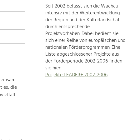
Seit 2002 befasst sich die Wachau
topics
intensiv mit der Weiterentwicklung
der Region und der Kulturlandschaft
Development
durch entsprechende
within
Projektvorhaben. Dabei bedient sie
sich einer Reihe von europäischen und
our
nationalen Förderprogrammen. Eine
region
Liste abgeschlossener Projekte aus
is
der Förderperiode 2002-2006 finden
extremely
sie hier:
diverse.
Projekte LEADER+ 2002-2006
Which
meinsam
is
 es, die
why
ielfalt.
we
provide
you
with
an
overview