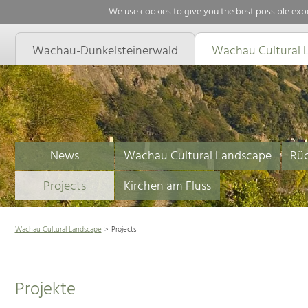
We use cookies to give you the best possible expe
Wachau-Dunkelsteinerwald
Wachau Cultural 
News
Wachau Cultural Landscape
Rüc
Projects
Kirchen am Fluss
Wachau Cultural Landscape
Projects
Projekte