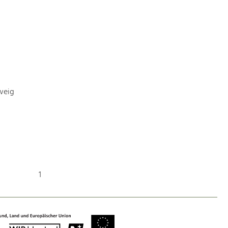
Art & Culture
Crafts, Science and Research.
Social Affairs, Education
weig
& Identity
Equality, Youth and Integration.
Mobility & Energy
Climate Change, Public Transport and
Renewable Energy.
1
Economy
Increase in Regional Value Added.