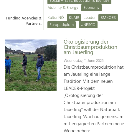
Kirchen am Fluss
Managing and Caring for the Cultural
Social Affairs, Education & Identity
Landscape.
Mobility & Energy
Economy
Suche
Kultur NÖ
KLAR!
Leader
BMKOES
Funding Agencies &
Tourism
Partners:
Europadiplom
UNESCO
Offer Development and Positioning
Impressum
Ökologisierung der
Kontakt
Art & Culture
Christbaumproduktion
am Jauerling
Crafts, Science and Research.
Wednesday, 11 June 2025
Die Christbaumproduktion hat
Social Affairs, Education
am Jauerling eine lange
& Identity
Tradition Mit dem neuen
Equality, Youth and Integration.
LEADER-Projekt
„Ökologisierung der
Mobility & Energy
Christbaumproduktion am
Climate Change, Public Transport and
Renewable Energy.
Jauerling“ will der Naturpark
Jauerling-Wachau gemeinsam
Economy
mit engagierten Partnern neue
Increase in Regional Value Added.
Wege gehen: