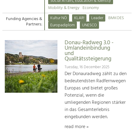
Kirchen am Fluss
Managing and Caring for the Cultural
Social Affairs, Education & Identity
Landscape.
Mobility & Energy
Economy
Suche
Kultur NÖ
KLAR!
Leader
BMKOES
Funding Agencies &
Tourism
Partners:
Europadiplom
UNESCO
Offer Development and Positioning
Impressum
Donau-Radweg 3.0 -
Kontakt
Art & Culture
Umlandeinbindung
und
Crafts, Science and Research.
Qualitätssteigerung
Tuesday, 16 December 2025
Social Affairs, Education
Der Donauradweg zählt zu den
& Identity
bedeutendsten Radfernwegen
Equality, Youth and Integration.
Europas und bietet großes
Potenzial, wenn die
Mobility & Energy
umliegenden Regionen stärker
Climate Change, Public Transport and
in das Gesamterlebnis
Renewable Energy.
eingebunden werden.
Economy
read more »
Increase in Regional Value Added.