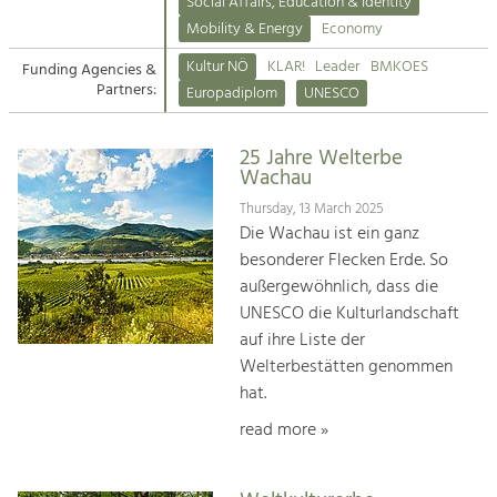
Kirchen am Fluss
Managing and Caring for the Cultural
Social Affairs, Education & Identity
Landscape.
Mobility & Energy
Economy
Suche
Kultur NÖ
KLAR!
Leader
BMKOES
Funding Agencies &
Tourism
Partners:
Europadiplom
UNESCO
Offer Development and Positioning
Impressum
25 Jahre Welterbe
Kontakt
Art & Culture
Wachau
Crafts, Science and Research.
Thursday, 13 March 2025
Die Wachau ist ein ganz
besonderer Flecken Erde. So
Social Affairs, Education
außergewöhnlich, dass die
& Identity
UNESCO die Kulturlandschaft
Equality, Youth and Integration.
auf ihre Liste der
Welterbestätten genommen
Mobility & Energy
hat.
Climate Change, Public Transport and
Renewable Energy.
read more »
Economy
Increase in Regional Value Added.