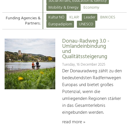
Kirchen am Fluss
Managing and Caring for the Cultural
Social Affairs, Education & Identity
Landscape.
Mobility & Energy
Economy
Suche
Kultur NÖ
KLAR!
Leader
BMKOES
Funding Agencies &
Tourism
Partners:
Europadiplom
UNESCO
Offer Development and Positioning
Impressum
Donau-Radweg 3.0 -
Kontakt
Art & Culture
Umlandeinbindung
und
Crafts, Science and Research.
Qualitätssteigerung
Tuesday, 16 December 2025
Social Affairs, Education
Der Donauradweg zählt zu den
& Identity
bedeutendsten Radfernwegen
Equality, Youth and Integration.
Europas und bietet großes
Potenzial, wenn die
Mobility & Energy
umliegenden Regionen stärker
Climate Change, Public Transport and
in das Gesamterlebnis
Renewable Energy.
eingebunden werden.
Economy
read more »
Increase in Regional Value Added.