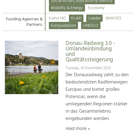
Kirchen am Fluss
Managing and Caring for the Cultural
Social Affairs, Education & Identity
Landscape.
Mobility & Energy
Economy
Suche
Kultur NÖ
KLAR!
Leader
BMKOES
Funding Agencies &
Tourism
Partners:
Europadiplom
UNESCO
Offer Development and Positioning
Impressum
Donau-Radweg 3.0 -
Kontakt
Art & Culture
Umlandeinbindung
und
Crafts, Science and Research.
Qualitätssteigerung
Tuesday, 16 December 2025
Social Affairs, Education
Der Donauradweg zählt zu den
& Identity
bedeutendsten Radfernwegen
Equality, Youth and Integration.
Europas und bietet großes
Potenzial, wenn die
Mobility & Energy
umliegenden Regionen stärker
Climate Change, Public Transport and
in das Gesamterlebnis
Renewable Energy.
eingebunden werden.
Economy
read more »
Increase in Regional Value Added.