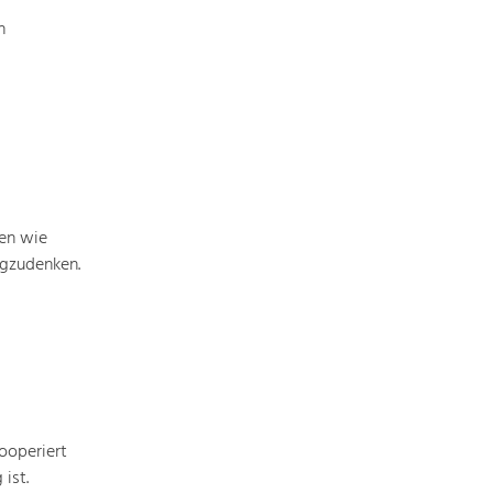
n
men wie
egzudenken.
ooperiert
ist.