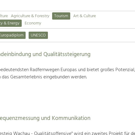
lture
Agriculture & Forestry
Tourism
Art & Culture
ty & Energy
Economy
Europadiplom
UNESCO
deinbindung und Qualitätssteigerung
edeutendsten Radfernwegen Europas und bietet großes Potenzial
n das Gesamterlebnis eingebunden werden.
Frequenzmessung und Kommunikation
steig Wachau - Qualitätsoffensive" wird ein zweites Projekt für d