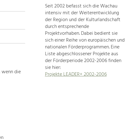
Seit 2002 befasst sich die Wachau
topics
intensiv mit der Weiterentwicklung
der Region und der Kulturlandschaft
Development
durch entsprechende
within
Projektvorhaben. Dabei bedient sie
sich einer Reihe von europäischen und
our
nationalen Förderprogrammen. Eine
region
Liste abgeschlossener Projekte aus
is
der Förderperiode 2002-2006 finden
extremely
sie hier:
diverse.
, wenn die
Projekte LEADER+ 2002-2006
Which
is
why
we
provide
you
with
an
overview
en