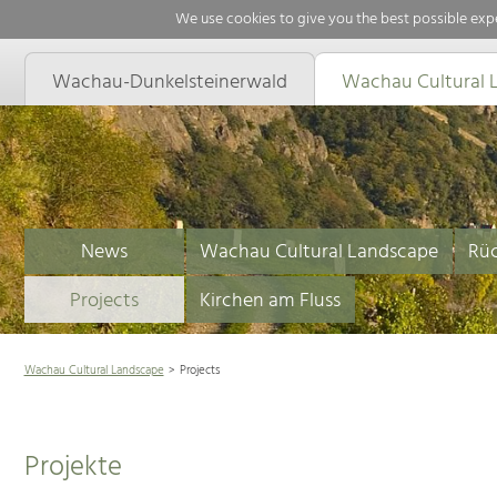
We use cookies to give you the best possible expe
Wachau-Dunkelsteinerwald
Wachau Cultural 
News
Wachau Cultural Landscape
Rüc
Projects
Kirchen am Fluss
Wachau Cultural Landscape
Projects
Projekte