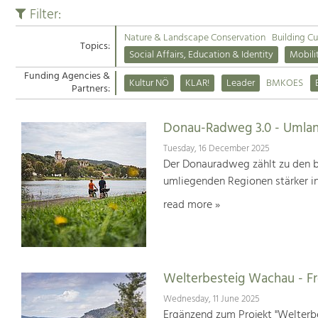
Filter:
Nature & Landscape Conservation
Building Cu
Topics:
Social Affairs, Education & Identity
Mobili
Funding Agencies &
Kultur NÖ
KLAR!
Leader
BMKOES
Partners:
Donau-Radweg 3.0 - Umlan
Tuesday, 16 December 2025
Der Donauradweg zählt zu den b
umliegenden Regionen stärker i
read more »
Welterbesteig Wachau - 
Wednesday, 11 June 2025
Ergänzend zum Projekt "Welterbe