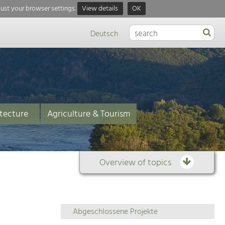
just your browser settings.
View details
OK
Deutsch
tecture
Agriculture & Tourism
Overview of topics
Overview
Abgeschlossene Projekte
of