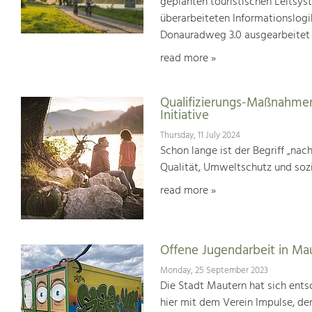
geplanten touristischen Leitsys
überarbeiteten Informationslogi
Donauradweg 3.0 ausgearbeitet
read more »
Qualifizierungs-Maßnahmen
Initiative
Thursday, 11 July 2024
Schon lange ist der Begriff „na
Qualität, Umweltschutz und soz
read more »
Offene Jugendarbeit in Ma
Monday, 25 September 2023
Die Stadt Mautern hat sich entsc
hier mit dem Verein Impulse, der