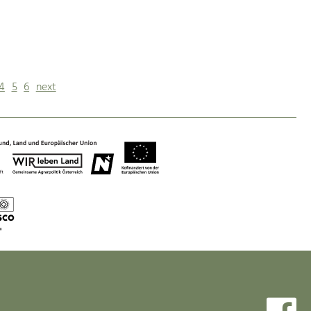
4
5
6
next