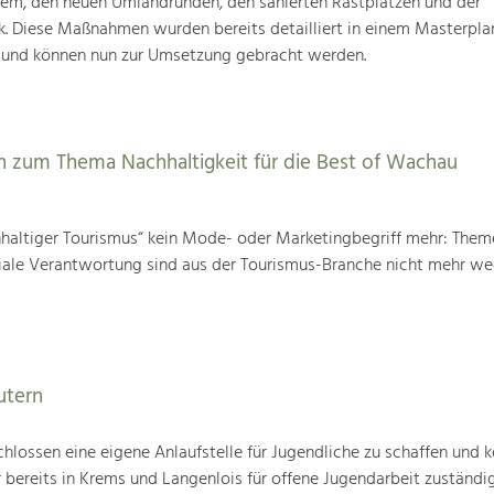
tem, den neuen Umlandrunden, den sanierten Rastplätzen und der
k. Diese Maßnahmen wurden bereits detailliert in einem Masterpla
 und können nun zur Umsetzung gebracht werden.
 zum Thema Nachhaltigkeit für die Best of Wachau
chhaltiger Tourismus“ kein Mode- oder Marketingbegriff mehr: The
iale Verantwortung sind aus der Tourismus-Branche nicht mehr w
utern
hlossen eine eigene Anlaufstelle für Jugendliche zu schaffen und k
 bereits in Krems und Langenlois für offene Jugendarbeit zuständig 