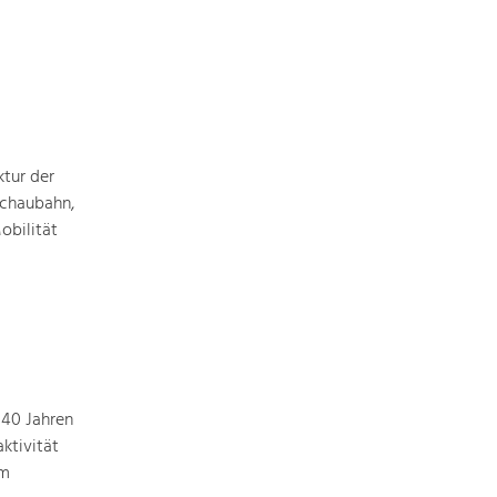
Art & Culture
Crafts, Science and Research.
ktur der
Social Affairs, Education
achaubahn,
& Identity
obilität
Equality, Youth and Integration.
Mobility & Energy
Climate Change, Public Transport and
Renewable Energy.
Economy
 40 Jahren
Increase in Regional Value Added.
ktivität
em