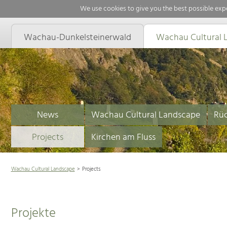
We use cookies to give you the best possible expe
Wachau-Dunkelsteinerwald
Wachau Cultural 
News
Wachau Cultural Landscape
Rüc
Projects
Kirchen am Fluss
Wachau Cultural Landscape
Projects
Projekte