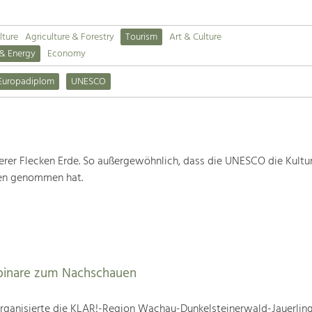
lture
Agriculture & Forestry
Tourism
Art & Culture
 & Energy
Economy
Europadiplom
UNESCO
rer Flecken Erde. So außergewöhnlich, dass die UNESCO die Kultu
ten genommen hat.
binare zum Nachschauen
ganisierte die KLAR!-Region Wachau-Dunkelsteinerwald-Jauerling