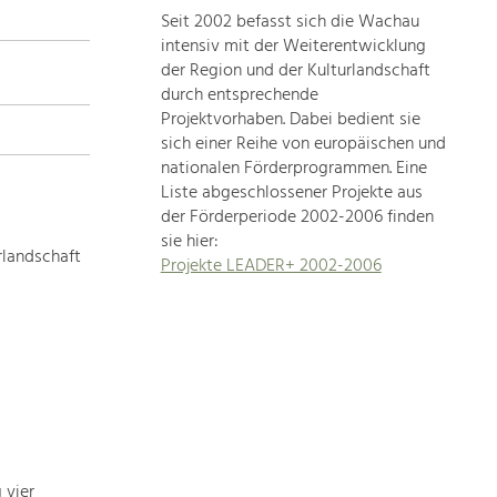
Seit 2002 befasst sich die Wachau
topics
intensiv mit der Weiterentwicklung
der Region und der Kulturlandschaft
Development
durch entsprechende
within
Projektvorhaben. Dabei bedient sie
sich einer Reihe von europäischen und
our
nationalen Förderprogrammen. Eine
region
Liste abgeschlossener Projekte aus
is
der Förderperiode 2002-2006 finden
extremely
sie hier:
diverse.
rlandschaft
Projekte LEADER+ 2002-2006
Which
is
why
we
provide
you
with
an
overview
 vier