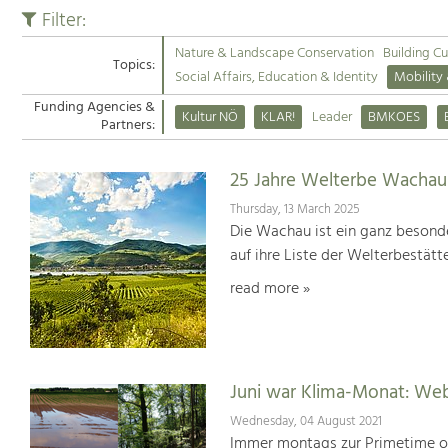
Filter:
Nature & Landscape Conservation
Building Cu
Topics:
Social Affairs, Education & Identity
Mobility
Funding Agencies &
Kultur NÖ
KLAR!
Leader
BMKOES
Partners:
25 Jahre Welterbe Wachau
Thursday, 13 March 2025
Die Wachau ist ein ganz besonde
auf ihre Liste der Welterbestät
read more »
Juni war Klima-Monat: We
Wednesday, 04 August 2021
Immer montags zur Primetime or