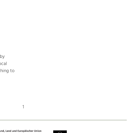
Nature & Landscape
Conservation
Maintenance, Regulation and Further
Development.
 by
Building Culture
ocal
Site, Building Culture and Sustainable
hing to
Settlements.
Agriculture & Forestry
Managing and Caring for the Cultural
Landscape.
1
Tourism
Offer Development and Positioning