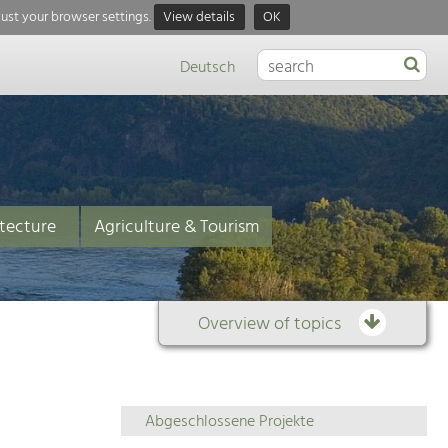
just your browser settings.
View details
OK
Deutsch
tecture
Agriculture & Tourism
Overview of topics
Overview
Abgeschlossene Projekte
of