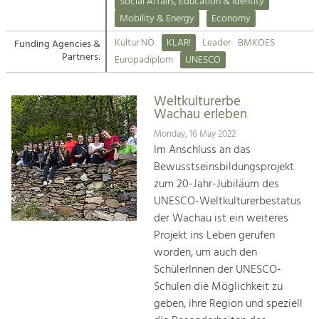
Kirchen am Fluss
Managing and Caring for the Cultural
Social Affairs, Education & Identity
Landscape.
Mobility & Energy
Economy
Suche
Kultur NÖ
KLAR!
Leader
BMKOES
Funding Agencies &
Tourism
Partners:
Europadiplom
UNESCO
Offer Development and Positioning
Impressum
Weltkulturerbe
Kontakt
Art & Culture
Wachau erleben
Crafts, Science and Research.
Monday, 16 May 2022
Im Anschluss an das
Bewusstseinsbildungsprojekt
Social Affairs, Education
zum 20-Jahr-Jubiläum des
& Identity
UNESCO-Weltkulturerbestatus
Equality, Youth and Integration.
der Wachau ist ein weiteres
Projekt ins Leben gerufen
Mobility & Energy
worden, um auch den
Climate Change, Public Transport and
Renewable Energy.
SchülerInnen der UNESCO-
Schulen die Möglichkeit zu
Economy
geben, ihre Region und speziell
Increase in Regional Value Added.