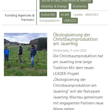
Kirchen am Fluss
Managing and Caring for the Cultural
Social Affairs, Education & Identity
Landscape.
Mobility & Energy
Economy
Suche
Kultur NÖ
KLAR!
Leader
BMKOES
Funding Agencies &
Tourism
Partners:
Europadiplom
UNESCO
Offer Development and Positioning
Impressum
Ökologisierung der
Kontakt
Art & Culture
Christbaumproduktion
am Jauerling
Crafts, Science and Research.
Wednesday, 11 June 2025
Die Christbaumproduktion hat
Social Affairs, Education
am Jauerling eine lange
& Identity
Tradition Mit dem neuen
Equality, Youth and Integration.
LEADER-Projekt
„Ökologisierung der
Mobility & Energy
Christbaumproduktion am
Climate Change, Public Transport and
Renewable Energy.
Jauerling“ will der Naturpark
Jauerling-Wachau gemeinsam
Economy
mit engagierten Partnern neue
Increase in Regional Value Added.
Wege gehen: