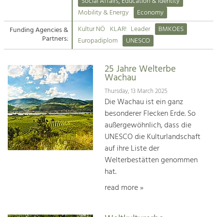
Kirchen am Fluss
Managing and Caring for the Cultural
Social Affairs, Education & Identity
Landscape.
Mobility & Energy
Economy
Suche
Kultur NÖ
KLAR!
Leader
BMKOES
Funding Agencies &
Tourism
Partners:
Europadiplom
UNESCO
Offer Development and Positioning
Impressum
25 Jahre Welterbe
Kontakt
Art & Culture
Wachau
Crafts, Science and Research.
Thursday, 13 March 2025
Die Wachau ist ein ganz
besonderer Flecken Erde. So
Social Affairs, Education
außergewöhnlich, dass die
& Identity
UNESCO die Kulturlandschaft
Equality, Youth and Integration.
auf ihre Liste der
Welterbestätten genommen
Mobility & Energy
hat.
Climate Change, Public Transport and
Renewable Energy.
read more »
Economy
Increase in Regional Value Added.