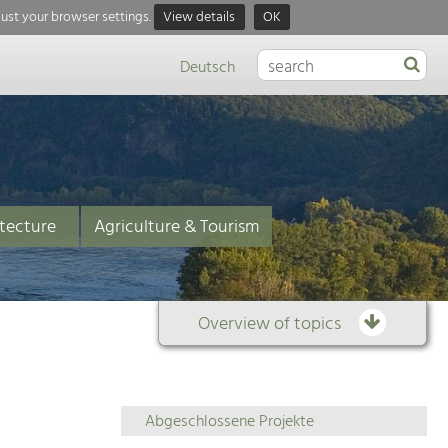
just your browser settings.
View details
OK
Deutsch
tecture
Agriculture & Tourism
Overview of topics
Overview
Abgeschlossene Projekte
of