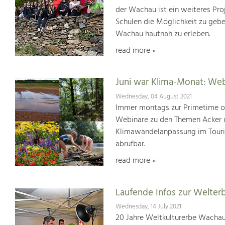
der Wachau ist ein weiteres Pr
Schulen die Möglichkeit zu geb
Wachau hautnah zu erleben.
read more »
Juni war Klima-Monat: We
Wednesday, 04 August 2021
Immer montags zur Primetime or
Webinare zu den Themen Acker u
Klimawandelanpassung im Touris
abrufbar.
read more »
Laufende Infos zur Welter
Wednesday, 14 July 2021
20 Jahre Weltkulturerbe Wachau