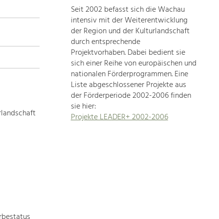
Seit 2002 befasst sich die Wachau
topics
intensiv mit der Weiterentwicklung
der Region und der Kulturlandschaft
Development
durch entsprechende
within
Projektvorhaben. Dabei bedient sie
sich einer Reihe von europäischen und
our
nationalen Förderprogrammen. Eine
region
Liste abgeschlossener Projekte aus
is
der Förderperiode 2002-2006 finden
extremely
sie hier:
diverse.
rlandschaft
Projekte LEADER+ 2002-2006
Which
is
why
we
provide
you
with
an
overview
rbestatus