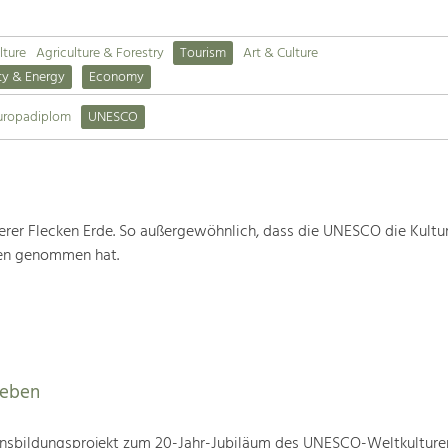
lture
Agriculture & Forestry
Tourism
Art & Culture
ty & Energy
Economy
uropadiplom
UNESCO
rer Flecken Erde. So außergewöhnlich, dass die UNESCO die Kultu
ten genommen hat.
leben
nsbildungsprojekt zum 20-Jahr-Jubiläum des UNESCO-Weltkulture