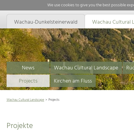
We use cookies to give you the best possible expe
Wachau-Dunkelsteinerwald
Wachau Cultural 
News
Wachau Cultural Landscape
Rüc
Projects
Kirchen am Fluss
Wachau Cultural Landscape
Projects
Projekte