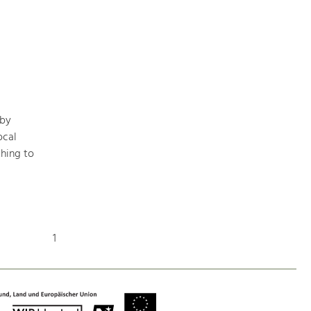
Art & Culture
Crafts, Science and Research.
Social Affairs, Education
 by
& Identity
ocal
Equality, Youth and Integration.
hing to
Mobility & Energy
Climate Change, Public Transport and
Renewable Energy.
1
Economy
Increase in Regional Value Added.