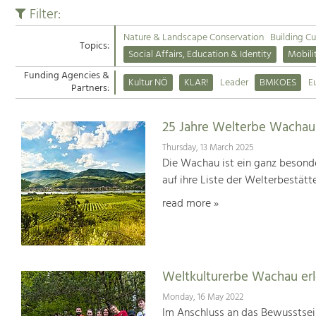
Filter:
Nature & Landscape Conservation
Building Cu
Topics:
Social Affairs, Education & Identity
Mobili
Funding Agencies &
Kultur NÖ
KLAR!
Leader
BMKOES
E
Partners:
25 Jahre Welterbe Wachau
Thursday, 13 March 2025
Die Wachau ist ein ganz besonde
auf ihre Liste der Welterbestät
read more »
Weltkulturerbe Wachau er
Monday, 16 May 2022
Im Anschluss an das Bewusstsei