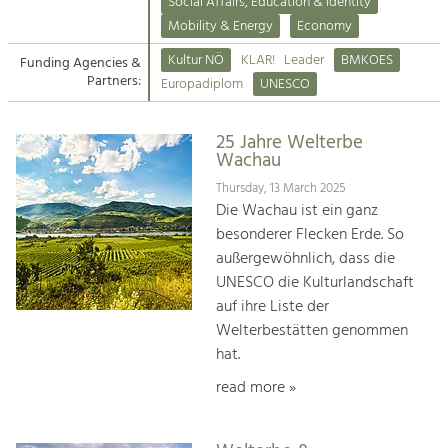
Kirchen am Fluss
Managing and Caring for the Cultural
Social Affairs, Education & Identity
Landscape.
Mobility & Energy
Economy
Suche
Kultur NÖ
KLAR!
Leader
BMKOES
Funding Agencies &
Tourism
Partners:
Europadiplom
UNESCO
Offer Development and Positioning
Impressum
25 Jahre Welterbe
Kontakt
Art & Culture
Wachau
Crafts, Science and Research.
Thursday, 13 March 2025
Die Wachau ist ein ganz
besonderer Flecken Erde. So
Social Affairs, Education
außergewöhnlich, dass die
& Identity
UNESCO die Kulturlandschaft
Equality, Youth and Integration.
auf ihre Liste der
Welterbestätten genommen
Mobility & Energy
hat.
Climate Change, Public Transport and
Renewable Energy.
read more »
Economy
Increase in Regional Value Added.