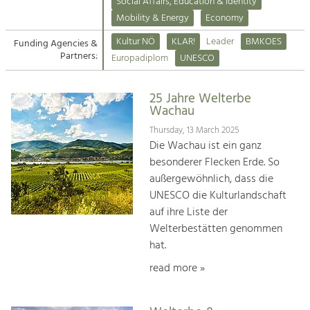
Kirchen am Fluss
Managing and Caring for the Cultural
Social Affairs, Education & Identity
Landscape.
Mobility & Energy
Economy
Suche
Kultur NÖ
KLAR!
Leader
BMKOES
Funding Agencies &
Tourism
Partners:
Europadiplom
UNESCO
Offer Development and Positioning
Impressum
25 Jahre Welterbe
Kontakt
Art & Culture
Wachau
Crafts, Science and Research.
Thursday, 13 March 2025
Die Wachau ist ein ganz
besonderer Flecken Erde. So
Social Affairs, Education
außergewöhnlich, dass die
& Identity
UNESCO die Kulturlandschaft
Equality, Youth and Integration.
auf ihre Liste der
Welterbestätten genommen
Mobility & Energy
hat.
Climate Change, Public Transport and
Renewable Energy.
read more »
Economy
Increase in Regional Value Added.