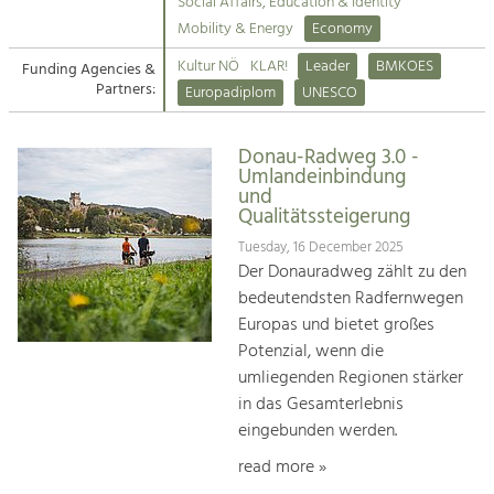
Kirchen am Fluss
Managing and Caring for the Cultural
Social Affairs, Education & Identity
Landscape.
Mobility & Energy
Economy
Suche
Kultur NÖ
KLAR!
Leader
BMKOES
Funding Agencies &
Tourism
Partners:
Europadiplom
UNESCO
Offer Development and Positioning
Impressum
Donau-Radweg 3.0 -
Kontakt
Art & Culture
Umlandeinbindung
und
Crafts, Science and Research.
Qualitätssteigerung
Tuesday, 16 December 2025
Social Affairs, Education
Der Donauradweg zählt zu den
& Identity
bedeutendsten Radfernwegen
Equality, Youth and Integration.
Europas und bietet großes
Potenzial, wenn die
Mobility & Energy
umliegenden Regionen stärker
Climate Change, Public Transport and
in das Gesamterlebnis
Renewable Energy.
eingebunden werden.
Economy
read more »
Increase in Regional Value Added.