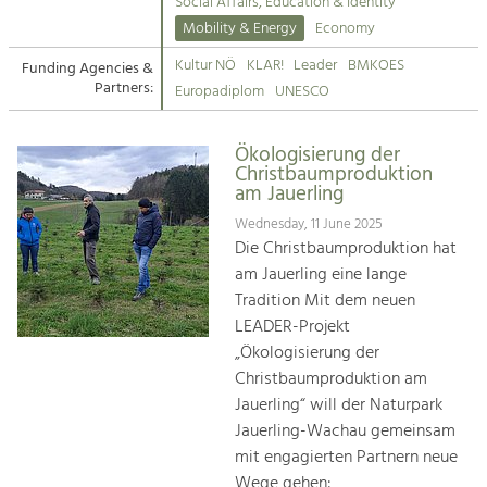
Kirchen am Fluss
Managing and Caring for the Cultural
Social Affairs, Education & Identity
Landscape.
Mobility & Energy
Economy
Suche
Kultur NÖ
KLAR!
Leader
BMKOES
Funding Agencies &
Tourism
Partners:
Europadiplom
UNESCO
Offer Development and Positioning
Impressum
Ökologisierung der
Kontakt
Art & Culture
Christbaumproduktion
am Jauerling
Crafts, Science and Research.
Wednesday, 11 June 2025
Die Christbaumproduktion hat
Social Affairs, Education
am Jauerling eine lange
& Identity
Tradition Mit dem neuen
Equality, Youth and Integration.
LEADER-Projekt
„Ökologisierung der
Mobility & Energy
Christbaumproduktion am
Climate Change, Public Transport and
Renewable Energy.
Jauerling“ will der Naturpark
Jauerling-Wachau gemeinsam
Economy
mit engagierten Partnern neue
Increase in Regional Value Added.
Wege gehen: