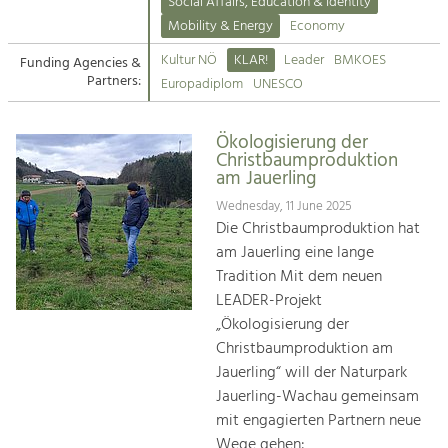
Kirchen am Fluss
Managing and Caring for the Cultural
Social Affairs, Education & Identity
Landscape.
Mobility & Energy
Economy
Suche
Kultur NÖ
KLAR!
Leader
BMKOES
Funding Agencies &
Tourism
Partners:
Europadiplom
UNESCO
Offer Development and Positioning
Impressum
Ökologisierung der
Kontakt
Art & Culture
Christbaumproduktion
am Jauerling
Crafts, Science and Research.
Wednesday, 11 June 2025
Die Christbaumproduktion hat
Social Affairs, Education
am Jauerling eine lange
& Identity
Tradition Mit dem neuen
Equality, Youth and Integration.
LEADER-Projekt
„Ökologisierung der
Mobility & Energy
Christbaumproduktion am
Climate Change, Public Transport and
Renewable Energy.
Jauerling“ will der Naturpark
Jauerling-Wachau gemeinsam
Economy
mit engagierten Partnern neue
Increase in Regional Value Added.
Wege gehen: