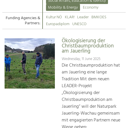
Kirchen am Fluss
Managing and Caring for the Cultural
Social Affairs, Education & Identity
Landscape.
Mobility & Energy
Economy
Suche
Kultur NÖ
KLAR!
Leader
BMKOES
Funding Agencies &
Tourism
Partners:
Europadiplom
UNESCO
Offer Development and Positioning
Impressum
Ökologisierung der
Kontakt
Art & Culture
Christbaumproduktion
am Jauerling
Crafts, Science and Research.
Wednesday, 11 June 2025
Die Christbaumproduktion hat
Social Affairs, Education
am Jauerling eine lange
& Identity
Tradition Mit dem neuen
Equality, Youth and Integration.
LEADER-Projekt
„Ökologisierung der
Mobility & Energy
Christbaumproduktion am
Climate Change, Public Transport and
Renewable Energy.
Jauerling“ will der Naturpark
Jauerling-Wachau gemeinsam
Economy
mit engagierten Partnern neue
Increase in Regional Value Added.
Wege gehen: