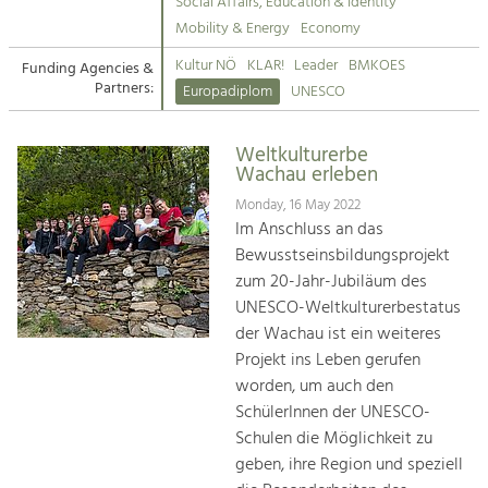
Kirchen am Fluss
Managing and Caring for the Cultural
Social Affairs, Education & Identity
Landscape.
Mobility & Energy
Economy
Suche
Kultur NÖ
KLAR!
Leader
BMKOES
Funding Agencies &
Tourism
Partners:
Europadiplom
UNESCO
Offer Development and Positioning
Impressum
Weltkulturerbe
Kontakt
Art & Culture
Wachau erleben
Crafts, Science and Research.
Monday, 16 May 2022
Im Anschluss an das
Bewusstseinsbildungsprojekt
Social Affairs, Education
zum 20-Jahr-Jubiläum des
& Identity
UNESCO-Weltkulturerbestatus
Equality, Youth and Integration.
der Wachau ist ein weiteres
Projekt ins Leben gerufen
Mobility & Energy
worden, um auch den
Climate Change, Public Transport and
Renewable Energy.
SchülerInnen der UNESCO-
Schulen die Möglichkeit zu
Economy
geben, ihre Region und speziell
Increase in Regional Value Added.