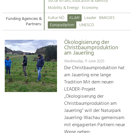
Kirchen am Fluss
Managing and Caring for the Cultural
Social Affairs, Education & Identity
Landscape.
Mobility & Energy
Economy
Suche
Kultur NÖ
KLAR!
Leader
BMKOES
Funding Agencies &
Tourism
Partners:
Europadiplom
UNESCO
Offer Development and Positioning
Impressum
Ökologisierung der
Kontakt
Art & Culture
Christbaumproduktion
am Jauerling
Crafts, Science and Research.
Wednesday, 11 June 2025
Die Christbaumproduktion hat
Social Affairs, Education
am Jauerling eine lange
& Identity
Tradition Mit dem neuen
Equality, Youth and Integration.
LEADER-Projekt
„Ökologisierung der
Mobility & Energy
Christbaumproduktion am
Climate Change, Public Transport and
Renewable Energy.
Jauerling“ will der Naturpark
Jauerling-Wachau gemeinsam
Economy
mit engagierten Partnern neue
Increase in Regional Value Added.
Wege gehen: