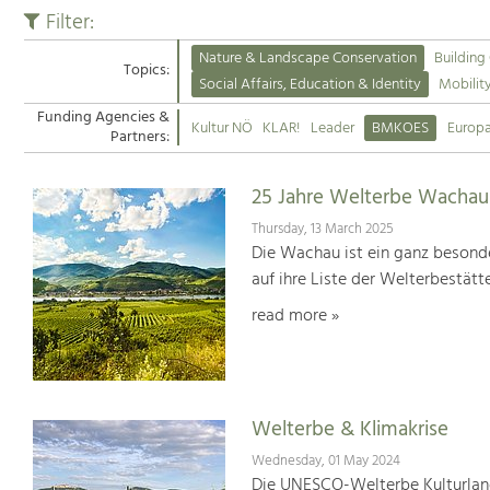
Filter:
Nature & Landscape Conservation
Building
Topics:
Social Affairs, Education & Identity
Mobilit
Funding Agencies &
Kultur NÖ
KLAR!
Leader
BMKOES
Europ
Partners:
25 Jahre Welterbe Wachau
Thursday, 13 March 2025
Die Wachau ist ein ganz besonde
auf ihre Liste der Welterbestät
read more »
Welterbe & Klimakrise
Wednesday, 01 May 2024
Die UNESCO-Welterbe Kulturland