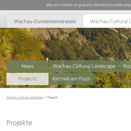
We use cookies to give you the best possible expe
Wachau-Dunkelsteinerwald
Wachau Cultural 
News
Wachau Cultural Landscape
Rüc
Projects
Kirchen am Fluss
Wachau Cultural Landscape
Projects
Projekte