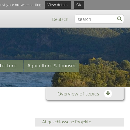
just your browser settings.
View details
OK
Deutsch
tecture
Agriculture & Tourism
Overview of topics
Overview
Abgeschlossene Projekte
of