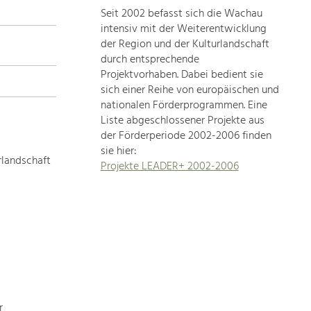
Seit 2002 befasst sich die Wachau
topics
intensiv mit der Weiterentwicklung
der Region und der Kulturlandschaft
Development
durch entsprechende
within
Projektvorhaben. Dabei bedient sie
sich einer Reihe von europäischen und
our
nationalen Förderprogrammen. Eine
region
Liste abgeschlossener Projekte aus
is
der Förderperiode 2002-2006 finden
extremely
sie hier:
diverse.
rlandschaft
Projekte LEADER+ 2002-2006
Which
is
why
we
provide
you
with
an
overview
r