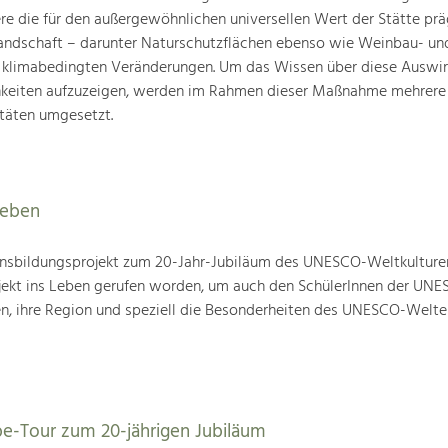
ere die für den außergewöhnlichen universellen Wert der Stätte pr
landschaft – darunter Naturschutzflächen ebenso wie Weinbau- un
n klimabedingten Veränderungen. Um das Wissen über diese Auswi
hkeiten aufzuzeigen, werden im Rahmen dieser Maßnahme mehrere
täten umgesetzt.
leben
nsbildungsprojekt zum 20-Jahr-Jubiläum des UNESCO-Weltkulture
ojekt ins Leben gerufen worden, um auch den SchülerInnen der UN
en, ihre Region und speziell die Besonderheiten des UNESCO-Welte
be-Tour zum 20-jährigen Jubiläum