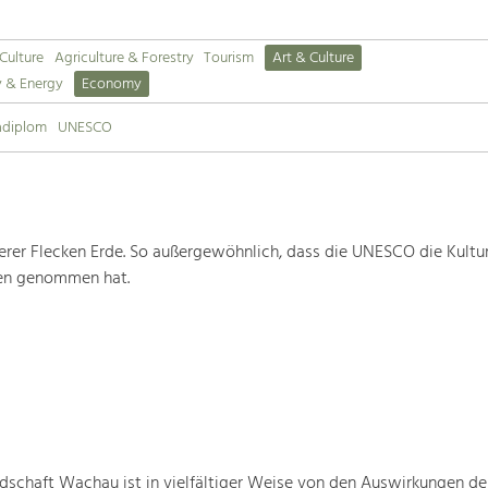
 Culture
Agriculture & Forestry
Tourism
Art & Culture
y & Energy
Economy
adiplom
UNESCO
rer Flecken Erde. So außergewöhnlich, dass die UNESCO die Kultu
ten genommen hat.
schaft Wachau ist in vielfältiger Weise von den Auswirkungen de