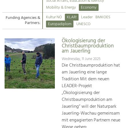
Kirchen am Fluss
Managing and Caring for the Cultural
Social Affairs, Education & Identity
Landscape.
Mobility & Energy
Economy
Suche
Kultur NÖ
KLAR!
Leader
BMKOES
Funding Agencies &
Tourism
Partners:
Europadiplom
UNESCO
Offer Development and Positioning
Impressum
Ökologisierung der
Kontakt
Art & Culture
Christbaumproduktion
am Jauerling
Crafts, Science and Research.
Wednesday, 11 June 2025
Die Christbaumproduktion hat
Social Affairs, Education
am Jauerling eine lange
& Identity
Tradition Mit dem neuen
Equality, Youth and Integration.
LEADER-Projekt
„Ökologisierung der
Mobility & Energy
Christbaumproduktion am
Climate Change, Public Transport and
Renewable Energy.
Jauerling“ will der Naturpark
Jauerling-Wachau gemeinsam
Economy
mit engagierten Partnern neue
Increase in Regional Value Added.
Wege gehen: