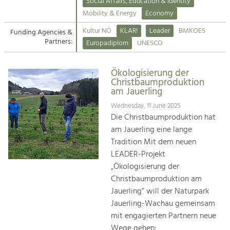
Kirchen am Fluss
Managing and Caring for the Cultural
Social Affairs, Education & Identity
Landscape.
Mobility & Energy
Economy
Suche
Kultur NÖ
KLAR!
Leader
BMKOES
Funding Agencies &
Tourism
Partners:
Europadiplom
UNESCO
Offer Development and Positioning
Impressum
Ökologisierung der
Kontakt
Art & Culture
Christbaumproduktion
am Jauerling
Crafts, Science and Research.
Wednesday, 11 June 2025
Die Christbaumproduktion hat
Social Affairs, Education
am Jauerling eine lange
& Identity
Tradition Mit dem neuen
Equality, Youth and Integration.
LEADER-Projekt
„Ökologisierung der
Mobility & Energy
Christbaumproduktion am
Climate Change, Public Transport and
Renewable Energy.
Jauerling“ will der Naturpark
Jauerling-Wachau gemeinsam
Economy
mit engagierten Partnern neue
Increase in Regional Value Added.
Wege gehen: