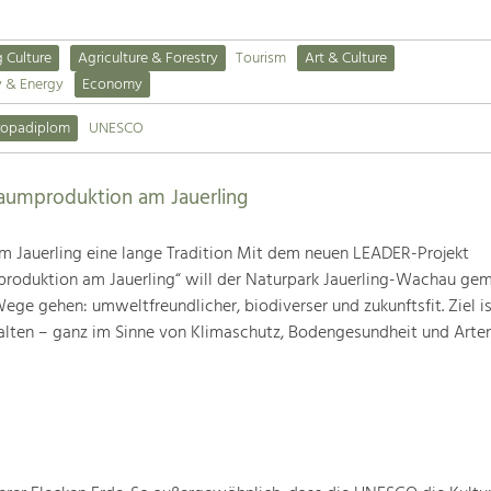
g Culture
Agriculture & Forestry
Tourism
Art & Culture
y & Energy
Economy
ropadiplom
UNESCO
baumproduktion am Jauerling
m Jauerling eine lange Tradition Mit dem neuen LEADER-Projekt
produktion am Jauerling“ will der Naturpark Jauerling-Wachau ge
ge gehen: umweltfreundlicher, biodiverser und zukunftsfit. Ziel ist
alten – ganz im Sinne von Klimaschutz, Bodengesundheit und Artenv