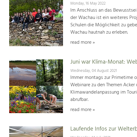
Monday, 16 May 2022
Im Anschluss an das Bewusstsei
der Wachau ist ein weiteres Pr
Schulen die Möglichkeit zu geb
Wachau hautnah zu erleben.
read more »
Juni war Klima-Monat: We
Wednesday, 04 August 2021
Immer montags zur Primetime or
Webinare zu den Themen Acker u
Klimawandelanpassung im Touris
abrufbar.
read more »
Laufende Infos zur Welter