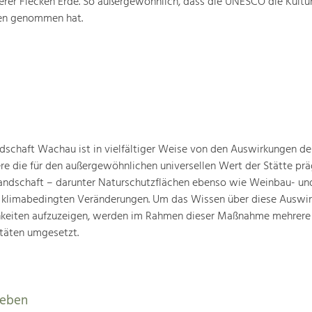
rer Flecken Erde. So außergewöhnlich, dass die UNESCO die Kultu
ten genommen hat.
schaft Wachau ist in vielfältiger Weise von den Auswirkungen de
ere die für den außergewöhnlichen universellen Wert der Stätte pr
landschaft – darunter Naturschutzflächen ebenso wie Weinbau- un
n klimabedingten Veränderungen. Um das Wissen über diese Auswi
hkeiten aufzuzeigen, werden im Rahmen dieser Maßnahme mehrere
täten umgesetzt.
leben