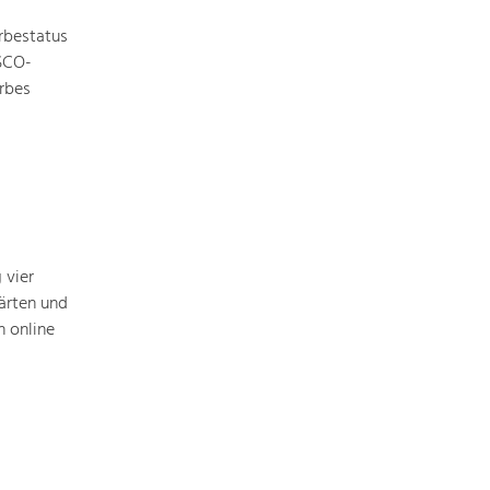
rbestatus
ESCO-
rbes
Nature & Landscape
Conservation
Maintenance, Regulation and Further
Development.
Building Culture
Site, Building Culture and Sustainable
Settlements.
 vier
ärten und
 online
Agriculture & Forestry
Managing and Caring for the Cultural
Landscape.
Tourism
Offer Development and Positioning