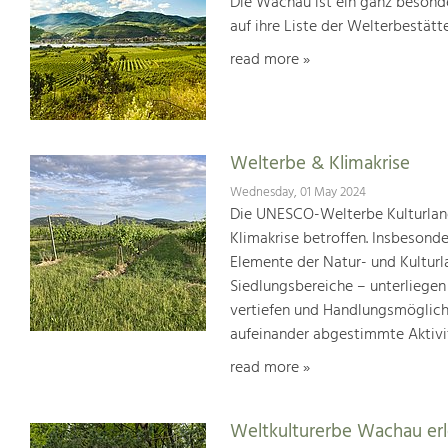
Die Wachau ist ein ganz besonde
auf ihre Liste der Welterbestät
read more »
Welterbe & Klimakrise
Wednesday, 01 May 2024
Die UNESCO-Welterbe Kulturland
Klimakrise betroffen. Insbesond
Elemente der Natur- und Kultur
Siedlungsbereiche – unterliege
vertiefen und Handlungsmöglic
aufeinander abgestimmte Aktivi
read more »
Weltkulturerbe Wachau er