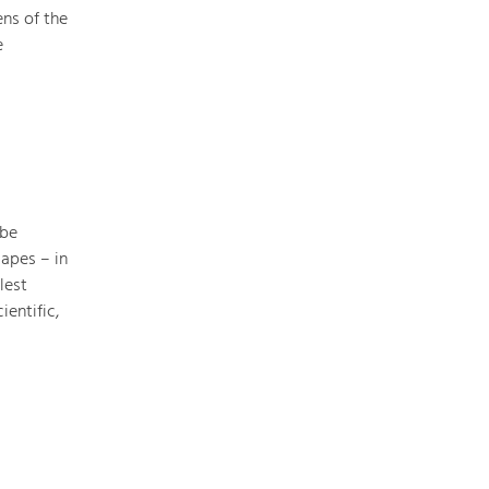
ens of the
e
 be
apes – in
lest
ientific,