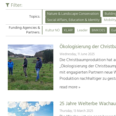
Filter:
Nature & Landscape Conservation
Buildin
Topics:
Social Affairs, Education & Identity
Mobilit
Funding Agencies &
Kultur NÖ
KLAR!
Leader
BMKOES
Eu
Partners:
Ökologisierung der Christ
Wednesday, 11 June 2025
Die Christbaumproduktion hat a
„Ökologisierung der Christbaum
mit engagierten Partnern neue We
Produktion nachhaltiger zu gest
read more »
25 Jahre Welterbe Wachau
Thursday, 13 March 2025