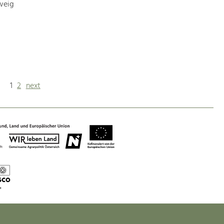
weig
1
2
next