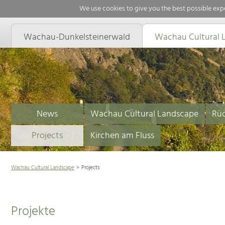
We use cookies to give you the best possible expe
Wachau-Dunkelsteinerwald
Wachau Cultural 
News
Wachau Cultural Landscape
Rüc
Projects
Kirchen am Fluss
Wachau Cultural Landscape
Projects
Projekte