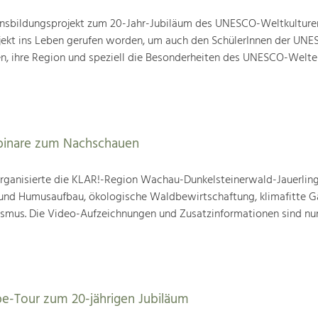
nsbildungsprojekt zum 20-Jahr-Jubiläum des UNESCO-Weltkulture
ojekt ins Leben gerufen worden, um auch den SchülerInnen der UN
en, ihre Region und speziell die Besonderheiten des UNESCO-Welte
binare zum Nachschauen
ganisierte die KLAR!-Region Wachau-Dunkelsteinerwald-Jauerling
nd Humusaufbau, ökologische Waldbewirtschaftung, klimafitte G
mus. Die Video-Aufzeichnungen und Zusatzinformationen sind nun
be-Tour zum 20-jährigen Jubiläum