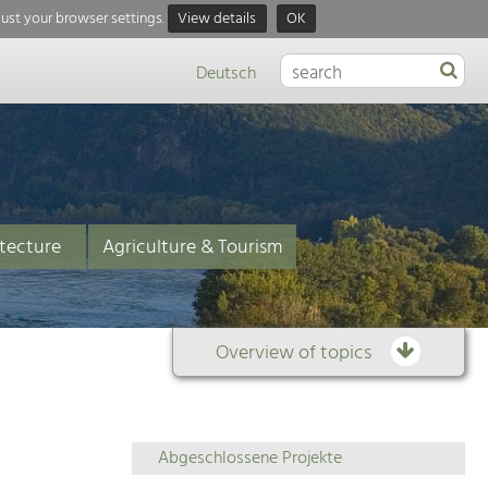
just your browser settings.
View details
OK
Deutsch
tecture
Agriculture & Tourism
Overview of topics
Overview
Abgeschlossene Projekte
of