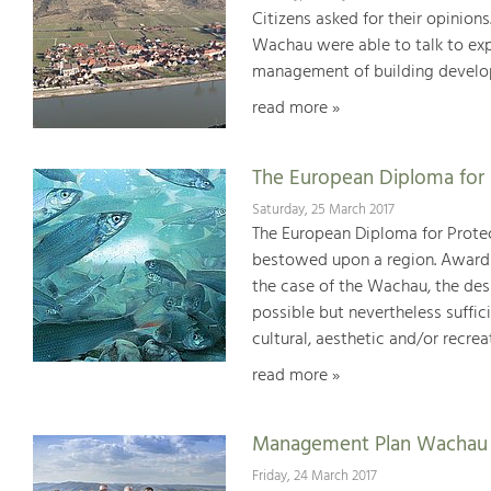
Citizens asked for their opinions
Wachau were able to talk to expe
management of building develop
read more »
The European Diploma for 
Saturday, 25 March 2017
The European Diploma for Protec
bestowed upon a region. Awards 
the case of the Wachau, the desi
possible but nevertheless suffici
cultural, aesthetic and/or recrea
read more »
Management Plan Wachau 
Friday, 24 March 2017