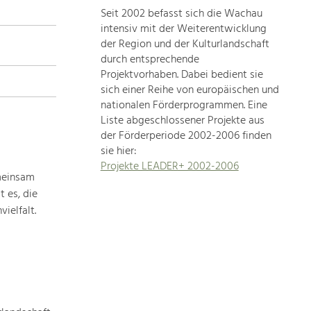
Seit 2002 befasst sich die Wachau
topics
intensiv mit der Weiterentwicklung
der Region und der Kulturlandschaft
Development
durch entsprechende
within
Projektvorhaben. Dabei bedient sie
sich einer Reihe von europäischen und
our
nationalen Förderprogrammen. Eine
region
Liste abgeschlossener Projekte aus
is
der Förderperiode 2002-2006 finden
extremely
sie hier:
diverse.
Projekte LEADER+ 2002-2006
Which
meinsam
is
 es, die
why
ielfalt.
we
provide
you
with
an
overview