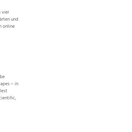
 vier
ärten und
 online
Nature & Landscape
Conservation
Maintenance, Regulation and Further
Development.
Building Culture
Site, Building Culture and Sustainable
Settlements.
 be
apes – in
lest
Agriculture & Forestry
ientific,
Managing and Caring for the Cultural
Landscape.
Tourism
Offer Development and Positioning