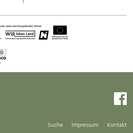
1
Art & Culture
Crafts, Science and Research.
Social Affairs, Education
& Identity
Equality, Youth and Integration.
Mobility & Energy
Climate Change, Public Transport and
Renewable Energy.
Economy
Increase in Regional Value Added.
Suche
Impressum
Kontakt