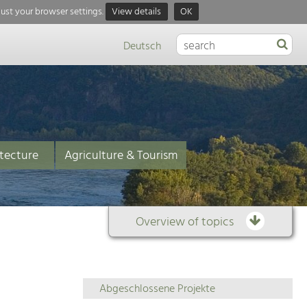
just your browser settings.
View details
OK
Deutsch
tecture
Agriculture & Tourism
Overview of topics
Overview
Abgeschlossene Projekte
of