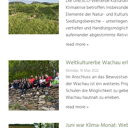
Die UNESCO-Welterbe Kulturland
Klimakrise betroffen. Insbesond
Elemente der Natur- und Kultur
Siedlungsbereiche – unterliege
vertiefen und Handlungsmöglic
aufeinander abgestimmte Aktivi
read more »
Weltkulturerbe Wachau er
Monday, 16 May 2022
Im Anschluss an das Bewusstsei
der Wachau ist ein weiteres Pr
Schulen die Möglichkeit zu geb
Wachau hautnah zu erleben.
read more »
Juni war Klima-Monat: We