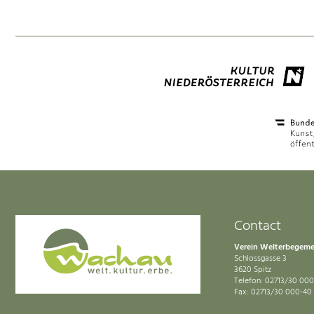
Contact
Verein Welterbegem
Schlossgasse 3
3620 Spitz
Telefon: 02713/30 000
Fax: 02713/30 000-40