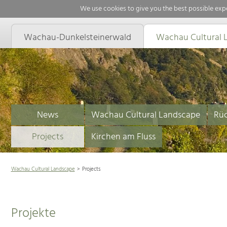
We use cookies to give you the best possible expe
Wachau-Dunkelsteinerwald
Wachau Cultural 
News
Wachau Cultural Landscape
Rüc
Projects
Kirchen am Fluss
Wachau Cultural Landscape
Projects
Projekte