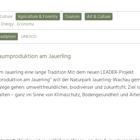
 Culture
Agriculture & Forestry
Tourism
Art & Culture
& Energy
Economy
padiplom
UNESCO
baumproduktion am Jauerling
m Jauerling eine lange Tradition Mit dem neuen LEADER-Projekt
produktion am Jauerling“ will der Naturpark Jauerling-Wachau ge
ge gehen: umweltfreundlicher, biodiverser und zukunftsfit. Ziel ist
alten – ganz im Sinne von Klimaschutz, Bodengesundheit und Artenv