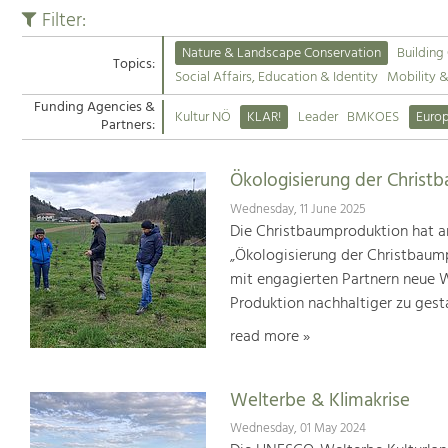
Filter:
Nature & Landscape Conservation
Building
Topics:
Social Affairs, Education & Identity
Mobility 
Funding Agencies &
Kultur NÖ
KLAR!
Leader
BMKOES
Euro
Partners:
Ökologisierung der Christ
Wednesday, 11 June 2025
Die Christbaumproduktion hat a
„Ökologisierung der Christbaum
mit engagierten Partnern neue We
Produktion nachhaltiger zu gest
read more »
Welterbe & Klimakrise
Wednesday, 01 May 2024