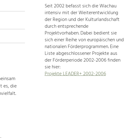
Seit 2002 befasst sich die Wachau
topics
intensiv mit der Weiterentwicklung
der Region und der Kulturlandschaft
Development
durch entsprechende
within
Projektvorhaben. Dabei bedient sie
sich einer Reihe von europäischen und
our
nationalen Förderprogrammen. Eine
region
Liste abgeschlossener Projekte aus
is
der Förderperiode 2002-2006 finden
extremely
sie hier:
diverse.
Projekte LEADER+ 2002-2006
Which
meinsam
is
 es, die
why
ielfalt.
we
provide
you
with
an
overview