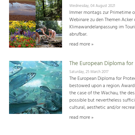
Wednesday, 04 August 2021
Immer montags zur Primetime or
Webinare zu den Themen Acker u
Klimawandelanpassung im Touris
abrufbar.
read more »
The European Diploma for 
Saturday, 25 March 2017
The European Diploma for Protec
bestowed upon a region. Awards 
the case of the Wachau, the desi
possible but nevertheless suffici
cultural, aesthetic and/or recrea
read more »