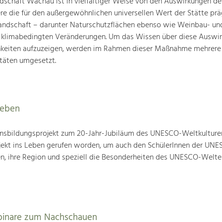
schaft Wachau ist in vielfältiger Weise von den Auswirkungen de
ere die für den außergewöhnlichen universellen Wert der Stätte pr
landschaft – darunter Naturschutzflächen ebenso wie Weinbau- un
n klimabedingten Veränderungen. Um das Wissen über diese Auswi
hkeiten aufzuzeigen, werden im Rahmen dieser Maßnahme mehrere
täten umgesetzt.
leben
nsbildungsprojekt zum 20-Jahr-Jubiläum des UNESCO-Weltkulture
ojekt ins Leben gerufen worden, um auch den SchülerInnen der UN
en, ihre Region und speziell die Besonderheiten des UNESCO-Welte
binare zum Nachschauen