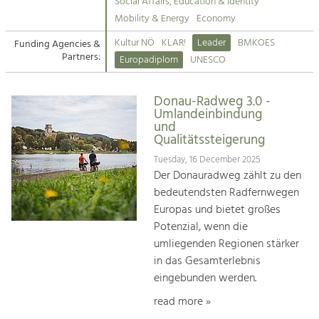
Kirchen am Fluss
Managing and Caring for the Cultural
Social Affairs, Education & Identity
Landscape.
Mobility & Energy
Economy
Suche
Kultur NÖ
KLAR!
Leader
BMKOES
Funding Agencies &
Tourism
Partners:
Europadiplom
UNESCO
Offer Development and Positioning
Impressum
Donau-Radweg 3.0 -
Kontakt
Art & Culture
Umlandeinbindung
und
Crafts, Science and Research.
Qualitätssteigerung
Tuesday, 16 December 2025
Social Affairs, Education
Der Donauradweg zählt zu den
& Identity
bedeutendsten Radfernwegen
Equality, Youth and Integration.
Europas und bietet großes
Potenzial, wenn die
Mobility & Energy
umliegenden Regionen stärker
Climate Change, Public Transport and
in das Gesamterlebnis
Renewable Energy.
eingebunden werden.
Economy
read more »
Increase in Regional Value Added.