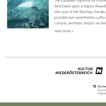
The European Diploma for Protec
bestowed upon a region. Awards 
the case of the Wachau, the desi
possible but nevertheless suffici
cultural, aesthetic and/or recrea
read more »