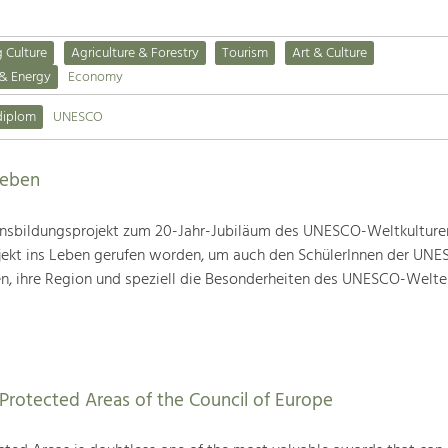
g Culture
Agriculture & Forestry
Tourism
Art & Culture
 & Energy
Economy
diplom
UNESCO
leben
nsbildungsprojekt zum 20-Jahr-Jubiläum des UNESCO-Weltkulture
ojekt ins Leben gerufen worden, um auch den SchülerInnen der UN
en, ihre Region und speziell die Besonderheiten des UNESCO-Welte
Protected Areas of the Council of Europe