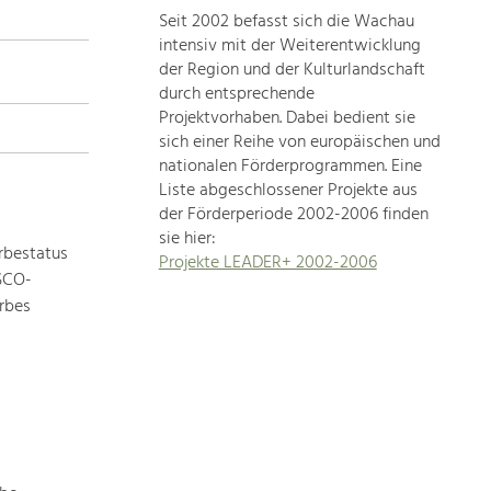
Seit 2002 befasst sich die Wachau
topics
intensiv mit der Weiterentwicklung
der Region und der Kulturlandschaft
Development
durch entsprechende
within
Projektvorhaben. Dabei bedient sie
sich einer Reihe von europäischen und
our
nationalen Förderprogrammen. Eine
region
Liste abgeschlossener Projekte aus
is
der Förderperiode 2002-2006 finden
extremely
sie hier:
diverse.
rbestatus
Projekte LEADER+ 2002-2006
Which
ESCO-
is
rbes
why
we
provide
you
with
an
overview