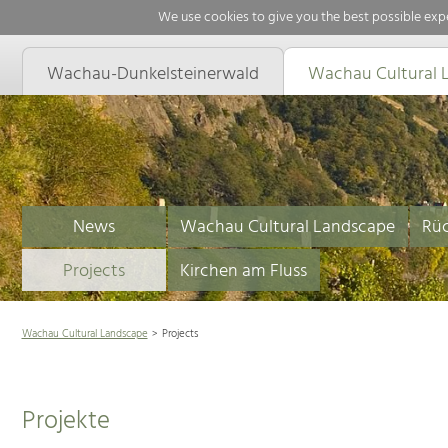
We use cookies to give you the best possible expe
Wachau-Dunkelsteinerwald
Wachau Cultural 
News
Wachau Cultural Landscape
Rüc
Projects
Kirchen am Fluss
Wachau Cultural Landscape
Projects
Projekte