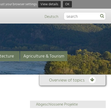
just your browser settings.
View details
OK
Deutsch
tecture
Agriculture & Tourism
Overview of topics
Overview
Abgeschlossene Projekte
of