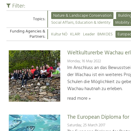
Filter:
Nature & Landscape Conservation
Buildin
Topics:
Social Affairs, Education & Identity
Mobility
Funding Agencies &
Kultur NÖ
KLAR!
Leader
BMKOES
Europa
Partners:
Weltkulturerbe Wachau er
Monday, 16 May 2022
Im Anschluss an das Bewusstsei
der Wachau ist ein weiteres Pr
Schulen die Möglichkeit zu geb
Wachau hautnah zu erleben.
read more »
The European Diploma for 
Saturday, 25 March 2017