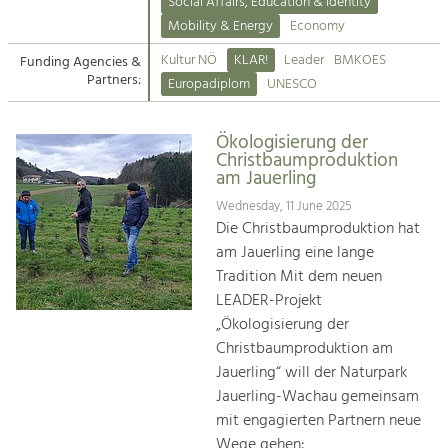
Kirchen am Fluss
Managing and Caring for the Cultural
Social Affairs, Education & Identity
Landscape.
Mobility & Energy
Economy
Suche
Kultur NÖ
KLAR!
Leader
BMKOES
Funding Agencies &
Tourism
Partners:
Europadiplom
UNESCO
Offer Development and Positioning
Impressum
Ökologisierung der
Kontakt
Art & Culture
Christbaumproduktion
am Jauerling
Crafts, Science and Research.
Wednesday, 11 June 2025
Die Christbaumproduktion hat
Social Affairs, Education
am Jauerling eine lange
& Identity
Tradition Mit dem neuen
Equality, Youth and Integration.
LEADER-Projekt
„Ökologisierung der
Mobility & Energy
Christbaumproduktion am
Climate Change, Public Transport and
Renewable Energy.
Jauerling“ will der Naturpark
Jauerling-Wachau gemeinsam
Economy
mit engagierten Partnern neue
Increase in Regional Value Added.
Wege gehen: