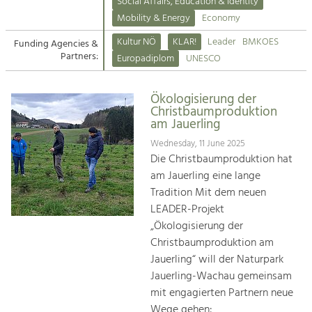
Kirchen am Fluss
Managing and Caring for the Cultural
Social Affairs, Education & Identity
Landscape.
Mobility & Energy
Economy
Suche
Kultur NÖ
KLAR!
Leader
BMKOES
Funding Agencies &
Tourism
Partners:
Europadiplom
UNESCO
Offer Development and Positioning
Impressum
Ökologisierung der
Kontakt
Art & Culture
Christbaumproduktion
am Jauerling
Crafts, Science and Research.
Wednesday, 11 June 2025
Die Christbaumproduktion hat
Social Affairs, Education
am Jauerling eine lange
& Identity
Tradition Mit dem neuen
Equality, Youth and Integration.
LEADER-Projekt
„Ökologisierung der
Mobility & Energy
Christbaumproduktion am
Climate Change, Public Transport and
Renewable Energy.
Jauerling“ will der Naturpark
Jauerling-Wachau gemeinsam
Economy
mit engagierten Partnern neue
Increase in Regional Value Added.
Wege gehen: