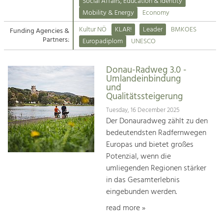
Kirchen am Fluss
Managing and Caring for the Cultural
Social Affairs, Education & Identity
Landscape.
Mobility & Energy
Economy
Suche
Kultur NÖ
KLAR!
Leader
BMKOES
Funding Agencies &
Tourism
Partners:
Europadiplom
UNESCO
Offer Development and Positioning
Impressum
Donau-Radweg 3.0 -
Kontakt
Art & Culture
Umlandeinbindung
und
Crafts, Science and Research.
Qualitätssteigerung
Tuesday, 16 December 2025
Social Affairs, Education
Der Donauradweg zählt zu den
& Identity
bedeutendsten Radfernwegen
Equality, Youth and Integration.
Europas und bietet großes
Potenzial, wenn die
Mobility & Energy
umliegenden Regionen stärker
Climate Change, Public Transport and
in das Gesamterlebnis
Renewable Energy.
eingebunden werden.
Economy
read more »
Increase in Regional Value Added.